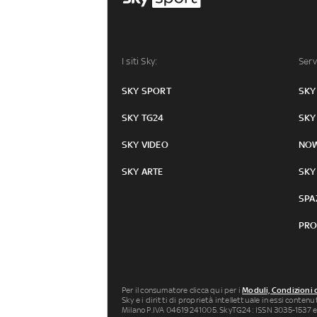
I siti Sky:
Serv
SKY SPORT
SKY
SKY TG24
SKY
SKY VIDEO
NO
SKY ARTE
SKY
SPA
PRO
Per il consumatore clicca qui per i
Moduli, Condizioni 
Sky e i diritti di proprietà intellettuale in essi conten
Milano P.IVA 04619241005. SkyTG24: ISSN 3035-1537 e