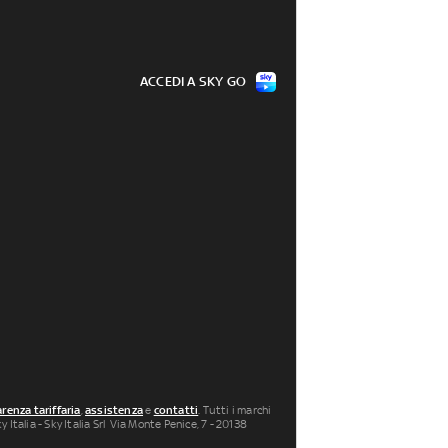
ACCEDI A SKY GO
renza tariffaria
,
assistenza
e
contatti
. Tutti i marchi
 Italia - Sky Italia Srl Via Monte Penice, 7 - 20138