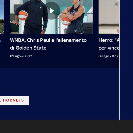
 
WNBA, Chris Paul all'allenamento 
Herro: "A Milw
di Golden State
per vincere"
09 ago - 08:12
09 ago - 07:20
E HORNETS