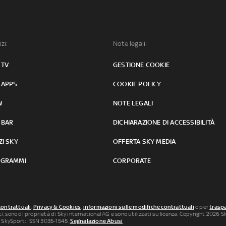
izi:
Note legali:
 TV
GESTIONE COOKIE
 APPS
COOKIE POLICY
W
NOTE LEGALI
 BAR
DICHIARAZIONE DI ACCESSIBILITÀ
ZI SKY
OFFERTA SKY MEDIA
GRAMMI
CORPORATE
contrattuali
,
Privacy & Cookies
,
informazioni sulle modifiche contrattuali
o per
traspa
uti, sono di proprietà di Sky international AG e sono utilizzati su licenza. Copyright 2026 Sky
 SkySport: ISSN 3035-1545.
Segnalazione Abusi