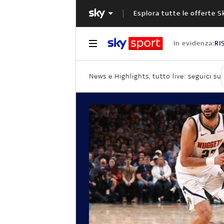
Esplora tutte le offerte S
In evidenza:
RI
News e Highlights, tutto live: seguici su