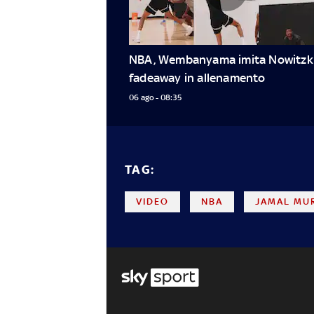
NBA, Wembanyama imita Nowitzki:
fadeaway in allenamento
06 ago - 08:35
TAG:
VIDEO
NBA
JAMAL MU