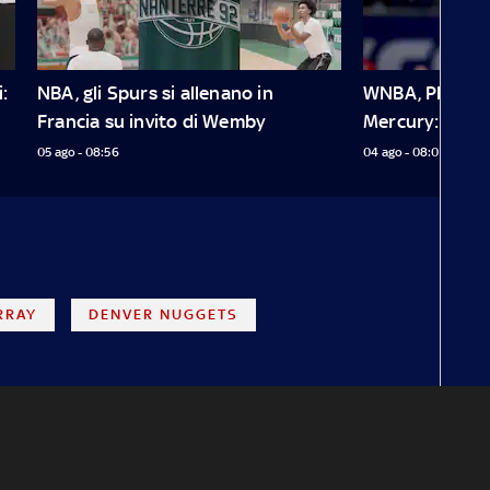
 
NBA, gli Spurs si allenano in 
WNBA, Plum deb
Francia su invito di Wemby
Mercury: 20 pu
05 ago - 08:56
04 ago - 08:01
RRAY
DENVER NUGGETS