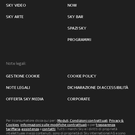
SKY VIDEO
NOW
SKY ARTE
SKY BAR
SPAZI SKY
PROGRAMMI
Note legali:
GESTIONE COOKIE
COOKIE POLICY
NOTE LEGALI
DICHIARAZIONE DI ACCESSIBILITÀ
OFFERTA SKY MEDIA
CORPORATE
Per il consumatore clicca qui per i
Moduli, Condizioni contrattuali
,
Privacy &
Cookies
,
informazioni sulle modifiche contrattuali
o per
trasparenza
tariffaria
,
assistenza
e
contatti
. Tutti i marchi Sky e i diritti di proprietà
intellettuale in essi contenuti, sono di proprietà di Sky international AG e sono