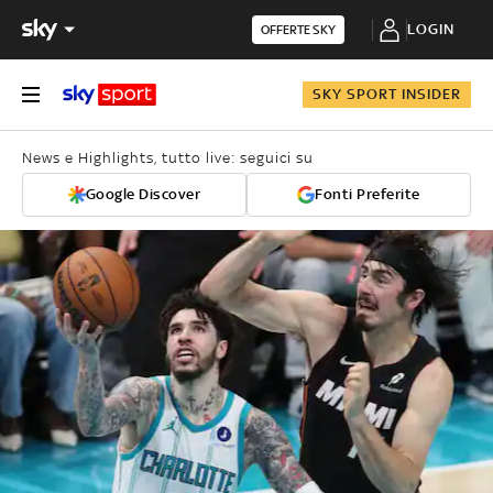
LOGIN
OFFERTE SKY
SKY SPORT INSIDER
News e Highlights, tutto live: seguici su
Google Discover
Fonti Preferite