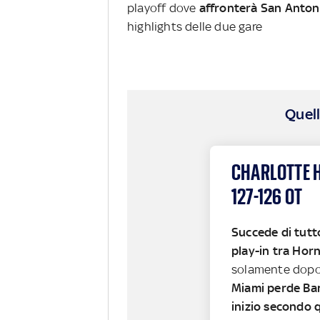
playoff dove
affronterà San Anton
highlights delle due gare
Quell
CHARLOTTE 
127-126 OT
Succede di tutt
play-in tra Hor
solamente dopo
Miami perde Ba
inizio secondo 