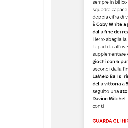
sempre in bilic
squadre capace 
doppia cifra di 
È Coby White a 
dalla fine dei r
Herro sbaglia la
la partita all’ov
supplementare
giochi con 6 punt
secondi dalla fi
LaMelo Ball si r
della vittoria a 
seguito una
sto
Davion Mitchell
conti
GUARDA GLI HI