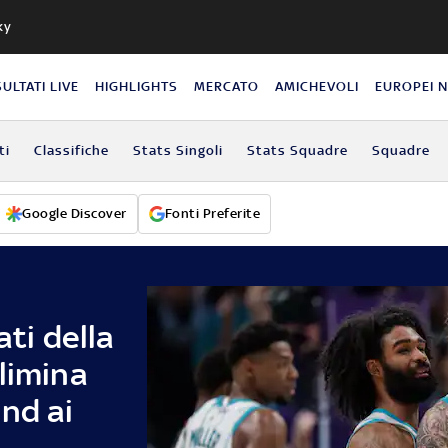
ky
SULTATI LIVE
HIGHLIGHTS
MERCATO
AMICHEVOLI
EUROPEI 
ti
Classifiche
Stats Singoli
Stats Squadre
Squadre
Google Discover
Fonti Preferite
ati della
limina
nd ai