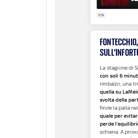
1/9
FONTECCHIO,
SULL’INFORT
La stagione di 
con soli 6 minu
rimbalzo, una tr
quella su LaMel
svolta della par
finire la palla n
quale per evitar
perde l’equilibr
schiena. A prov