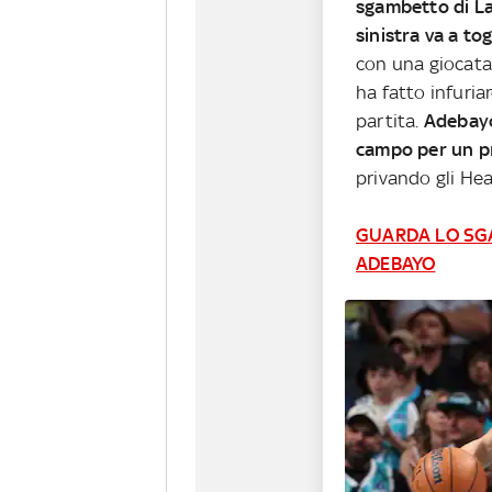
sgambetto di La
sinistra va a tog
con una giocata
ha fatto infuria
partita.
Adebayo
campo per un pr
privando gli Hea
GUARDA LO SGA
ADEBAYO