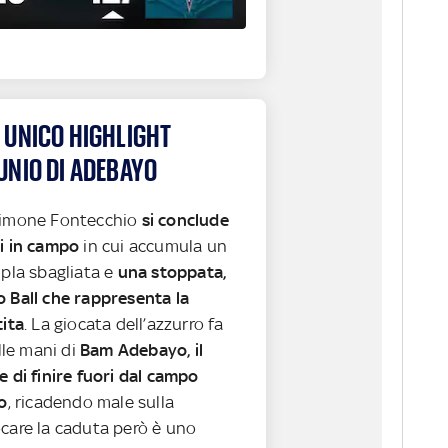
 UNICO HIGHLIGHT
UNIO DI ADEBAYO
Simone Fontecchio
si conclude
ti in campo
in cui accumula un
ipla sbagliata e
una stoppata,
o Ball che rappresenta la
tita
. La giocata dell’azzurro fa
elle mani di
Bam Adebayo, il
e di finire fuori dal campo
io
, ricadendo male sulla
ocare la caduta però è uno