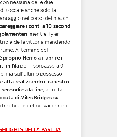
o con nessuna delle due
di toccare anche solo la
vantaggio nel corso del match.
pareggiare i conti a 10 secondi
egolamentari
, mentre Tyler
 tripla della vittoria mandando
ertime. Al termine del
è proprio Herro a riaprire i
i in fila
per il sorpasso a 9
ne, ma sull’ultimo possesso
iscatta realizzando il canestro
5 secondi dalla fine
, a cui fa
ppata di Miles Bridges su
che chiude definitivamente i
GHLIGHTS DELLA PARTITA