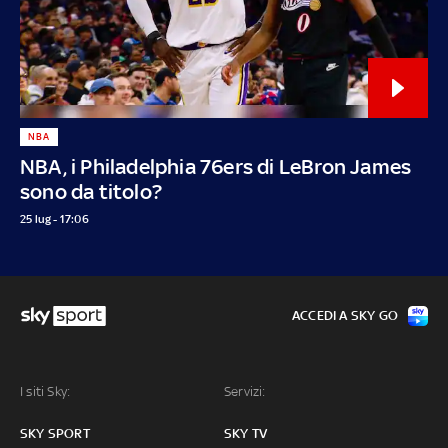
NBA
NBA, i Philadelphia 76ers di LeBron James
sono da titolo?
25 lug - 17:06
ACCEDI A SKY GO
I siti Sky:
Servizi:
SKY SPORT
SKY TV