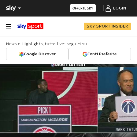
LOGIN
OFFERTE SKY
SKY SPORT INSIDER
News e Highlights, tutto live: seguici su
Google Discover
Fonti Preferite