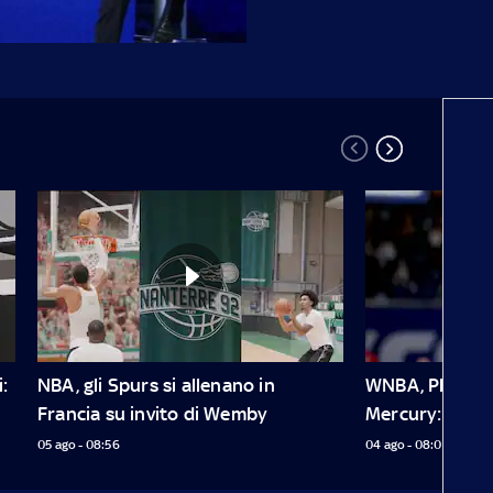
 
NBA, gli Spurs si allenano in 
WNBA, Plum deb
Francia su invito di Wemby
Mercury: 20 pu
05 ago - 08:56
04 ago - 08:01