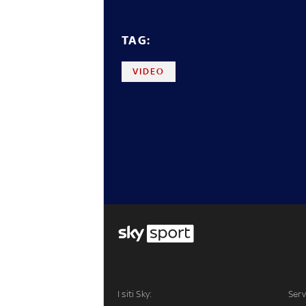
TAG:
VIDEO
I siti Sky:
Serv