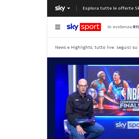
Esplora tutte le offerte S
In evidenza:
RI
News e Highlights, tutto live: seguici su