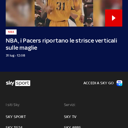
NBA
NBA, i Pacers riportano le strisce verticali
sulle maglie
31 lug - 12:08
ACCEDI A SKY GO
I siti Sky:
Servizi:
SKY SPORT
SKY TV
SKY TG24
SKY APPS