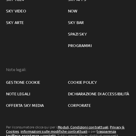
SKY VIDEO
NOW
SKY ARTE
SKY BAR
SPAZI SKY
PROGRAMMI
Note legali:
GESTIONE COOKIE
COOKIE POLICY
NOTE LEGALI
DICHIARAZIONE DI ACCESSIBILITÀ
OFFERTA SKY MEDIA
CORPORATE
Per il consumatore clicca qui per i
Moduli, Condizioni contrattuali
,
Privacy &
Cookies
,
informazioni sulle modifiche contrattuali
o per
trasparenza
tariffaria
,
assistenza
e
contatti
. Tutti i marchi Sky e i diritti di proprietà