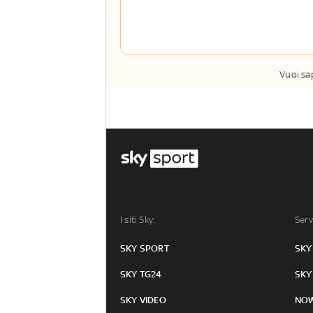
Sport e Sky TG24
La newsletter esclusiva di Sky Sport
Insider e Sky TG24 Insider
Vuoi sa
I siti Sky:
Serv
SKY SPORT
SKY
SKY TG24
SKY
SKY VIDEO
NO