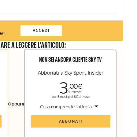
ACCEDI
er?
ARE A LEGGERE L'ARTICOLO:
NON SEI ANCORA CLIENTE SKY TV
Abbonati a Sky Sport Insider
3
00
al mese
per 3 mesi, poi 6€ al mese
Oppure
Cosa comprende l'offerta
Tutti gli articoli di Sky Sport Insider
ABBONATI
Opinioni, retroscena e storie
raccontate dalle grandi firme di Sky