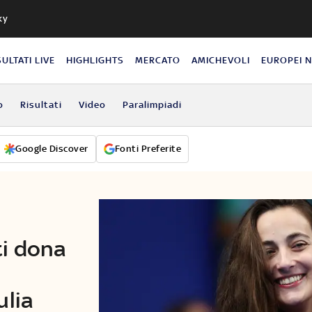
ky
SULTATI LIVE
HIGHLIGHTS
MERCATO
AMICHEVOLI
EUROPEI 
o
Risultati
Video
Paralimpiadi
Google Discover
Fonti Preferite
ti dona
ulia