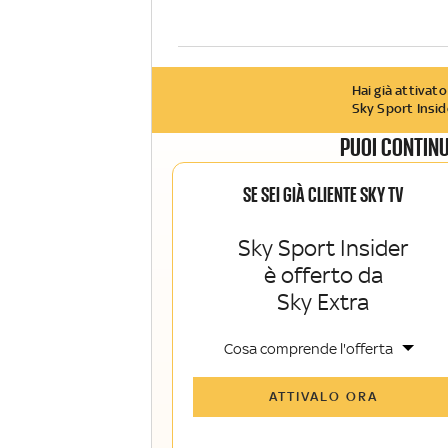
Hai già attivato
Sky Sport Insid
PUOI CONTINU
SE SEI GIÀ CLIENTE SKY TV
Sky Sport Insider
è offerto da
Sky Extra
Cosa comprende l'offerta
Tutti gli articoli di Sky Sport Insider e
ATTIVALO ORA
Sky TG24 Insider
Opinioni, retroscena e storie
raccontate dalle grandi firme di Sky