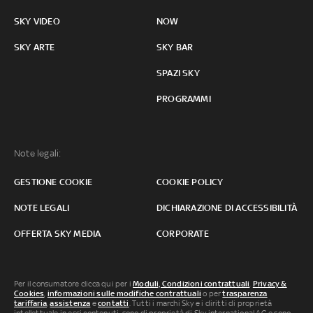
SKY VIDEO
NOW
SKY ARTE
SKY BAR
SPAZI SKY
PROGRAMMI
Note legali:
GESTIONE COOKIE
COOKIE POLICY
NOTE LEGALI
DICHIARAZIONE DI ACCESSIBILITÀ
OFFERTA SKY MEDIA
CORPORATE
Per il consumatore clicca qui per i
Moduli, Condizioni contrattuali
,
Privacy &
Cookies
,
informazioni sulle modifiche contrattuali
o per
trasparenza
tariffaria
,
assistenza
e
contatti
. Tutti i marchi Sky e i diritti di proprietà
intellettuale in essi contenuti, sono di proprietà di Sky international AG e sono