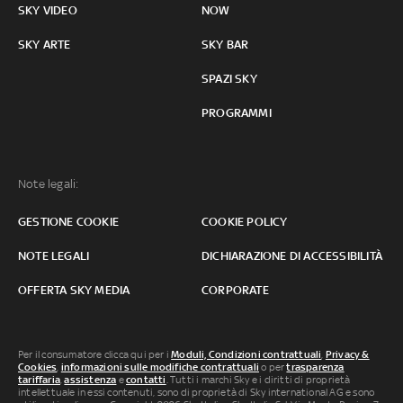
SKY VIDEO
NOW
SKY ARTE
SKY BAR
SPAZI SKY
PROGRAMMI
Note legali:
GESTIONE COOKIE
COOKIE POLICY
NOTE LEGALI
DICHIARAZIONE DI ACCESSIBILITÀ
OFFERTA SKY MEDIA
CORPORATE
Per il consumatore clicca qui per i
Moduli, Condizioni contrattuali
,
Privacy &
Cookies
,
informazioni sulle modifiche contrattuali
o per
trasparenza
tariffaria
,
assistenza
e
contatti
. Tutti i marchi Sky e i diritti di proprietà
intellettuale in essi contenuti, sono di proprietà di Sky international AG e sono