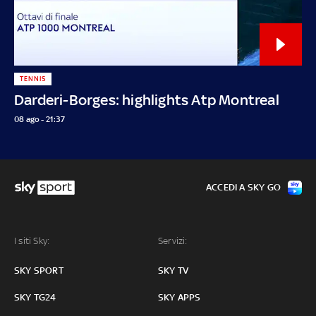
TENNIS
Darderi-Borges: highlights Atp Montreal
08 ago - 21:37
ACCEDI A SKY GO
I siti Sky:
Servizi:
SKY SPORT
SKY TV
SKY TG24
SKY APPS