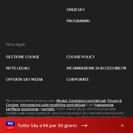
SPAZI SKY
PROGRAMMI
Note legali:
GESTIONE COOKIE
COOKIE POLICY
NOTE LEGALI
DICHIARAZIONE DI ACCESSIBILITÀ
OFFERTA SKY MEDIA
CORPORATE
Per il consumatore clicca qui per i
Moduli, Condizioni contrattuali
,
Privacy &
Cookies
,
informazioni sulle modifiche contrattuali
o per
trasparenza
tariffaria
,
assistenza
e
contatti
. Tutti i marchi Sky e i diritti di proprietà
intellettuale in essi contenuti, sono di proprietà di Sky international AG e sono
utilizzati su licenza. Copyright 2026 Sky Italia - Sky Italia Srl Via Monte Penice, 7 -
20138 Milano P.IVA 04619241005. SkyTG24: ISSN 3035-1537 e SkySport: ISSN
Tutto Sky a 9€ per 30 giorni
3035-1545.
Segnalazione Abusi