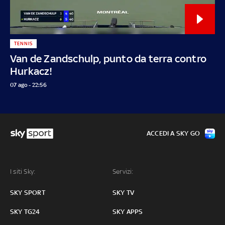
TENNIS
Van de Zandschulp, punto da terra contro
Hurkacz!
07 ago - 22:56
ACCEDI A SKY GO
I siti Sky:
Servizi:
SKY SPORT
SKY TV
SKY TG24
SKY APPS