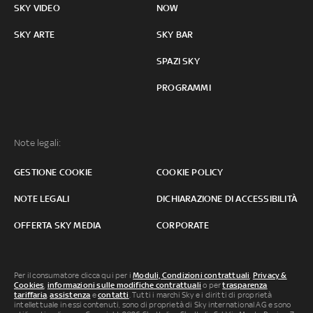
SKY VIDEO
NOW
SKY ARTE
SKY BAR
SPAZI SKY
PROGRAMMI
Note legali:
GESTIONE COOKIE
COOKIE POLICY
NOTE LEGALI
DICHIARAZIONE DI ACCESSIBILITÀ
OFFERTA SKY MEDIA
CORPORATE
Per il consumatore clicca qui per i
Moduli, Condizioni contrattuali
,
Privacy &
Cookies
,
informazioni sulle modifiche contrattuali
o per
trasparenza
tariffaria
,
assistenza
e
contatti
. Tutti i marchi Sky e i diritti di proprietà
intellettuale in essi contenuti, sono di proprietà di Sky international AG e sono