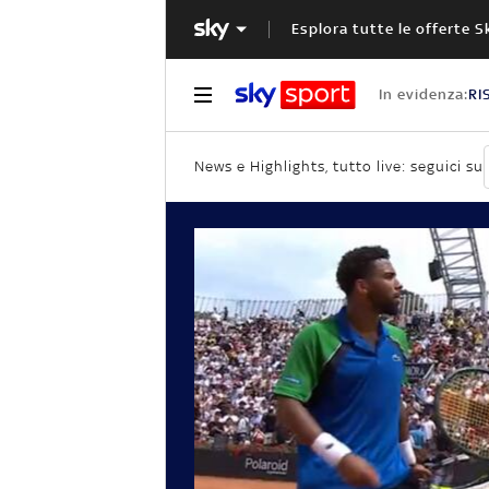
Esplora tutte le offerte S
In evidenza:
RI
News e Highlights, tutto live: seguici su