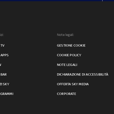
izi:
Note legali:
 TV
GESTIONE COOKIE
 APPS
COOKIE POLICY
W
NOTE LEGALI
 BAR
DICHIARAZIONE DI ACCESSIBILITÀ
ZI SKY
OFFERTA SKY MEDIA
GRAMMI
CORPORATE