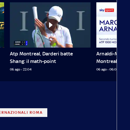
Atp Montreal, Darderi batte 
Arnaldi-Marozs
Shang: il math-point
Montreal
06 ago - 22:04
06 ago - 06:09
ERNAZIONALI ROMA