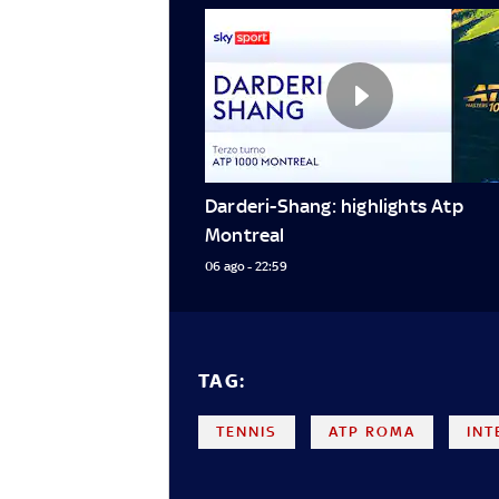
Darderi-Shang: highlights Atp 
Montreal
06 ago - 22:59
TAG:
TENNIS
ATP ROMA
INT