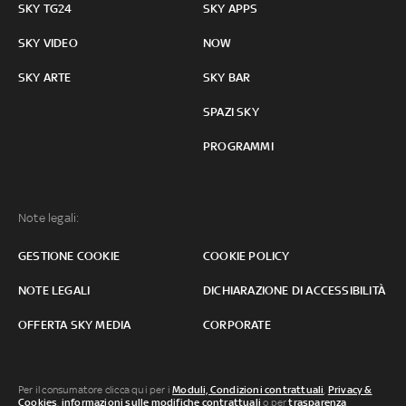
SKY TG24
SKY APPS
SKY VIDEO
NOW
SKY ARTE
SKY BAR
SPAZI SKY
PROGRAMMI
Note legali:
GESTIONE COOKIE
COOKIE POLICY
NOTE LEGALI
DICHIARAZIONE DI ACCESSIBILITÀ
OFFERTA SKY MEDIA
CORPORATE
Per il consumatore clicca qui per i
Moduli, Condizioni contrattuali
,
Privacy &
Cookies
,
informazioni sulle modifiche contrattuali
o per
trasparenza