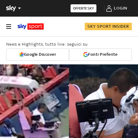
LOGIN
OFFERTE SKY
SKY SPORT INSIDER
News e Highlights, tutto live: seguici su
Google Discover
Fonti Preferite