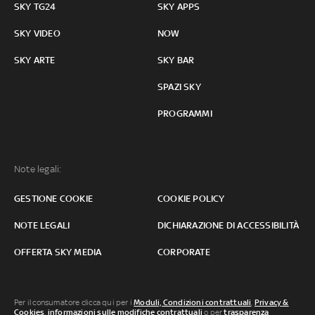
SKY TG24
SKY APPS
SKY VIDEO
NOW
SKY ARTE
SKY BAR
SPAZI SKY
PROGRAMMI
Note legali:
GESTIONE COOKIE
COOKIE POLICY
NOTE LEGALI
DICHIARAZIONE DI ACCESSIBILITÀ
OFFERTA SKY MEDIA
CORPORATE
Per il consumatore clicca qui per i
Moduli, Condizioni contrattuali
,
Privacy &
Cookies
,
informazioni sulle modifiche contrattuali
o per
trasparenza