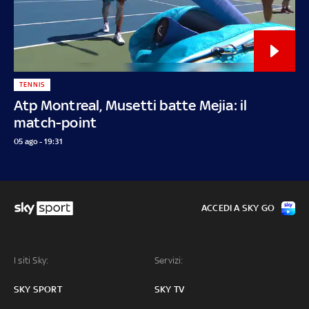
TENNIS
Atp Montreal, Musetti batte Mejia: il
match-point
05 ago - 19:31
ACCEDI A SKY GO
I siti Sky:
Servizi:
SKY SPORT
SKY TV