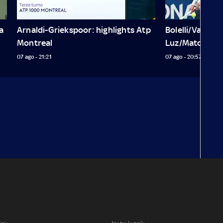
 
Arnaldi-Griekspoor: highlights Atp 
Bolelli/Vavassor
Montreal
Luz/Matos
07 ago - 21:21
07 ago - 20:57