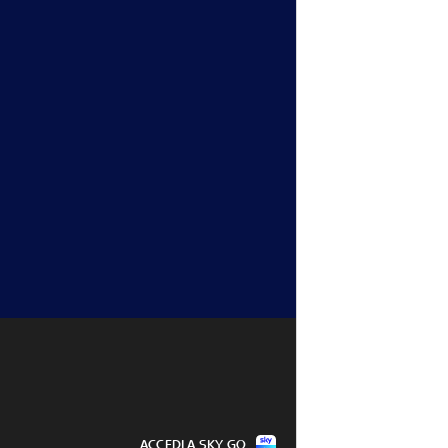
i eliminati: vincono 
Arnaldi, il passante sorprende 
Griekspoor a Montreal
07 ago - 19:34
ACCEDI A SKY GO