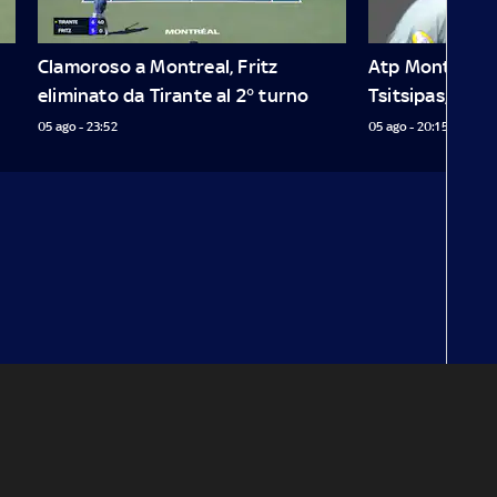
Clamoroso a Montreal, Fritz 
Atp Montreal: 
eliminato da Tirante al 2° turno
Tsitsipas, è al 
05 ago - 23:52
05 ago - 20:15