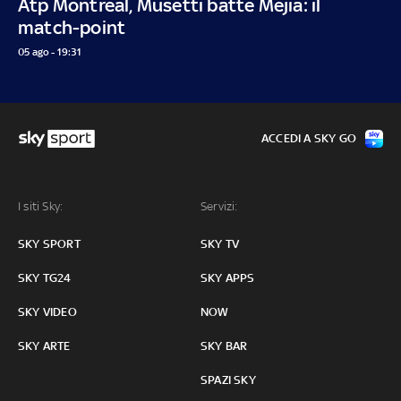
Atp Montreal, Musetti batte Mejia: il
match-point
05 ago - 19:31
ACCEDI A SKY GO
I siti Sky:
Servizi:
SKY SPORT
SKY TV
SKY TG24
SKY APPS
SKY VIDEO
NOW
SKY ARTE
SKY BAR
SPAZI SKY