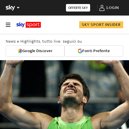
LOGIN
OFFERTE SKY
SKY SPORT INSIDER
News e Highlights, tutto live: seguici su
Google Discover
Fonti Preferite