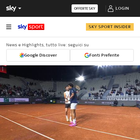
LOGIN
OFFERTE SKY
SKY SPORT INSIDER
News e Highlights, tutto live: seguici su
Google Discover
Fonti Preferite