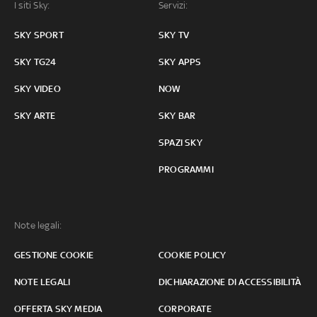
I siti Sky:
Servizi:
SKY SPORT
SKY TV
SKY TG24
SKY APPS
SKY VIDEO
NOW
SKY ARTE
SKY BAR
SPAZI SKY
PROGRAMMI
Note legali:
GESTIONE COOKIE
COOKIE POLICY
NOTE LEGALI
DICHIARAZIONE DI ACCESSIBILITÀ
OFFERTA SKY MEDIA
CORPORATE