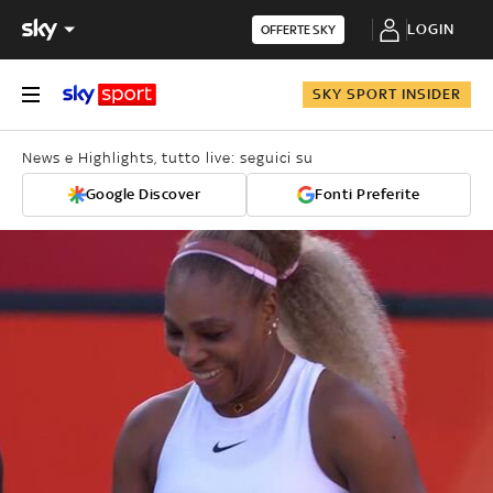
LOGIN
OFFERTE SKY
SKY SPORT INSIDER
News e Highlights, tutto live: seguici su
Google Discover
Fonti Preferite