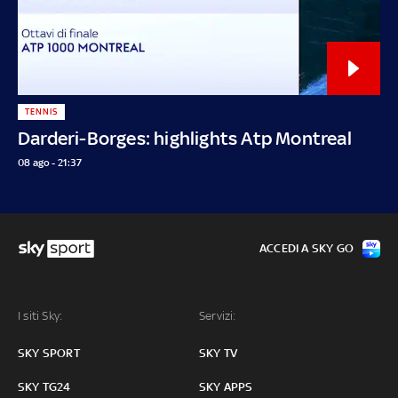
TENNIS
Darderi-Borges: highlights Atp Montreal
08 ago - 21:37
ACCEDI A SKY GO
I siti Sky:
Servizi:
SKY SPORT
SKY TV
SKY TG24
SKY APPS