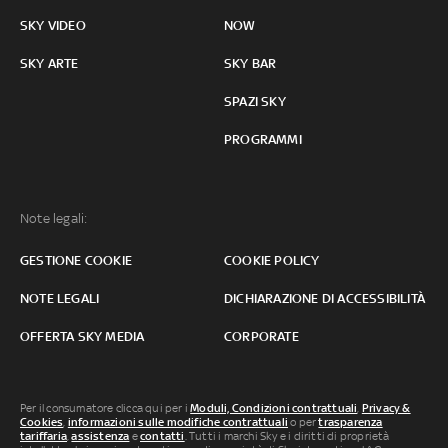
SKY VIDEO
NOW
SKY ARTE
SKY BAR
SPAZI SKY
PROGRAMMI
Note legali:
GESTIONE COOKIE
COOKIE POLICY
NOTE LEGALI
DICHIARAZIONE DI ACCESSIBILITÀ
OFFERTA SKY MEDIA
CORPORATE
Per il consumatore clicca qui per i
Moduli, Condizioni contrattuali
,
Privacy &
Cookies
,
informazioni sulle modifiche contrattuali
o per
trasparenza
tariffaria
,
assistenza
e
contatti
. Tutti i marchi Sky e i diritti di proprietà