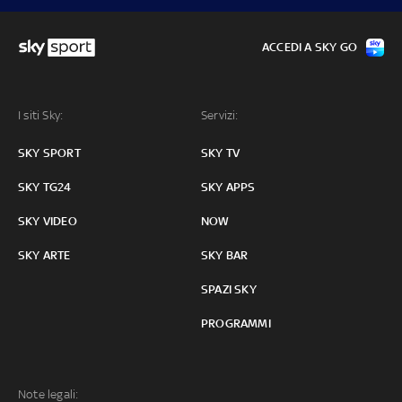
ACCEDI A SKY GO
I siti Sky:
Servizi:
SKY SPORT
SKY TV
SKY TG24
SKY APPS
SKY VIDEO
NOW
SKY ARTE
SKY BAR
SPAZI SKY
PROGRAMMI
Note legali: