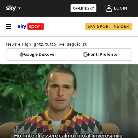
LOGIN
OFFERTE SKY
SKY SPORT INSIDER
News e Highlights, tutto live: seguici su
Google Discover
Fonti Preferite