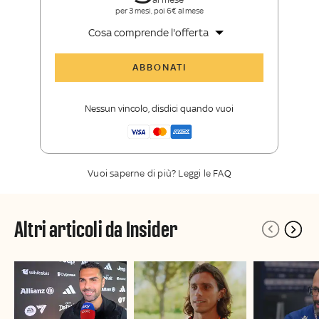
per 3 mesi, poi 6€ al mese
Cosa comprende l'offerta
Tutti gli articoli di Sky Sport Insider
ABBONATI
Opinioni, retroscena e storie
raccontate dalle grandi firme di Sky
Nessun vincolo, disdici quando vuoi
Sport
La newsletter esclusiva di Sky Sport
Insider
Vuoi saperne di più? Leggi le FAQ
Altri articoli da Insider