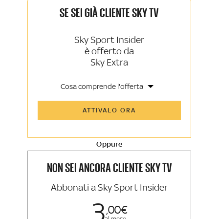
SE SEI GIÀ CLIENTE SKY TV
Sky Sport Insider
è offerto da
Sky Extra
Cosa comprende l'offerta
Tutti gli articoli di Sky Sport Insider e
ATTIVALO ORA
Sky TG24 Insider
Opinioni, retroscena e storie
raccontate dalle grandi firme di Sky
Sport e Sky TG24
Oppure
La newsletter esclusiva di Sky Sport
Insider e Sky TG24 Insider
NON SEI ANCORA CLIENTE SKY TV
Abbonati a Sky Sport Insider
3
00
al mese