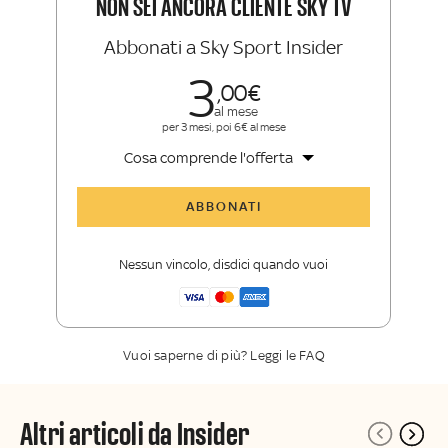
NON SEI ANCORA CLIENTE SKY TV
Abbonati a Sky Sport Insider
3
00
al mese
per 3 mesi, poi 6€ al mese
Cosa comprende l'offerta
Tutti gli articoli di Sky Sport Insider
ABBONATI
Opinioni, retroscena e storie
raccontate dalle grandi firme di Sky
Nessun vincolo, disdici quando vuoi
Sport
La newsletter esclusiva di Sky Sport
Insider
Vuoi saperne di più? Leggi le FAQ
Altri articoli da Insider