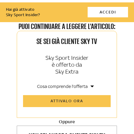
Hai già attivato
ACCEDI
Sky Sport Insider?
PUOI CONTINUARE A LEGGERE L'ARTICOLO:
SE SEI GIÀ CLIENTE SKY TV
Sky Sport Insider
è offerto da
Sky Extra
Cosa comprende l'offerta
Tutti gli articoli di Sky Sport Insider e
ATTIVALO ORA
Sky TG24 Insider
Opinioni, retroscena e storie
raccontate dalle grandi firme di Sky
Sport e Sky TG24
Oppure
La newsletter esclusiva di Sky Sport
Insider e Sky TG24 Insider