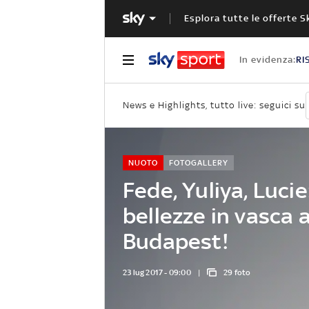
Esplora tutte le offerte S
In evidenza:
RI
News e Highlights, tutto live: seguici su
NUOTO
FOTOGALLERY
Fede, Yuliya, Luci
bellezze in vasca 
Budapest!
23 lug 2017 - 09:00
29 foto