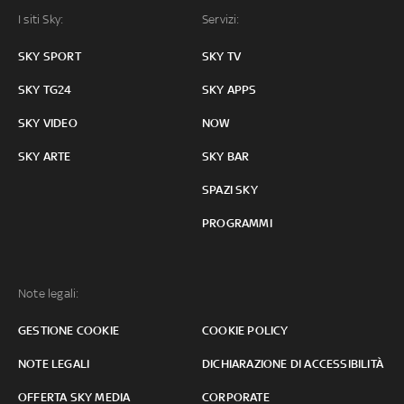
I siti Sky:
Servizi:
SKY SPORT
SKY TV
SKY TG24
SKY APPS
SKY VIDEO
NOW
SKY ARTE
SKY BAR
SPAZI SKY
PROGRAMMI
Note legali:
GESTIONE COOKIE
COOKIE POLICY
NOTE LEGALI
DICHIARAZIONE DI ACCESSIBILITÀ
OFFERTA SKY MEDIA
CORPORATE