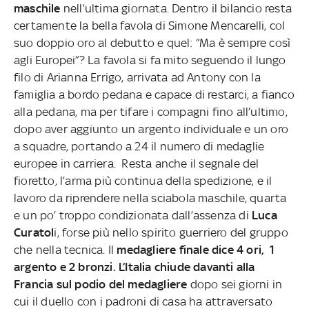
maschile
nell’ultima giornata. Dentro il bilancio resta
certamente la bella favola di Simone Mencarelli, col
suo doppio oro al debutto e quel: “Ma è sempre così
agli Europei”? La favola si fa mito seguendo il lungo
filo di Arianna Errigo, arrivata ad Antony con la
famiglia a bordo pedana e capace di restarci, a fianco
alla pedana, ma per tifare i compagni fino all’ultimo,
dopo aver aggiunto un argento individuale e un oro
a squadre, portando a 24 il numero di medaglie
europee in carriera. Resta anche il segnale del
fioretto, l’arma più continua della spedizione, e il
lavoro da riprendere nella sciabola maschile, quarta
e un po’ troppo condizionata dall’assenza di
Luca
Curatol
i, forse più nello spirito guerriero del gruppo
che nella tecnica. Il
medagliere finale dice 4 ori, 1
argento e 2 bronzi.
L’Italia chiude davanti alla
Francia sul podio del medagliere
dopo sei giorni in
cui il duello con i padroni di casa ha attraversato