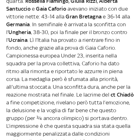
quarta.
Rossella Fiamingo, Giulia Rizzi, Alberta
Santuccio
e
Gaia Caforio
avevano iniziato con due
vittorie nette: 43-14 alla
Gran Bretagna
e 36-14 alla
Germania
. In semifinale è arrivata la sconfitta con
l’
Ungheria
, 38-30, poi la finale per il bronzo contro
l’
Ucraina
. Lì l’Italia ha provato a rientrare fino in
fondo, anche grazie alla prova di Gaia Caforio.
Campionessa europea Under 23, inserita nella
squadra per la prova collettiva, Caforio ha dato
ritmo alla rimonta e riportato le azzurre in piena
corsa. La medaglia però è sfumata alla priorità,
all’ultima stoccata. Una sconfitta dura, anche per la
reazione mostrata nel finale. Le lacrime del
ct Chiadò
a fine competizione, rivelano però tutta l’emozione,
la delusione e la voglia di far bene che questo
gruppo (per ¾ ancora olimpico) si portava dentro.
L’impressione è che questa squadra sia stata quella
maggiormente penalizzata dalle condizioni