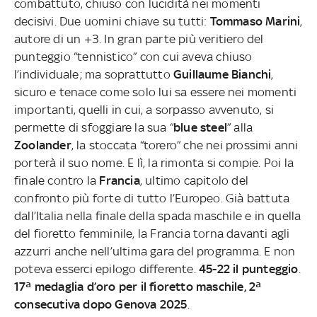
combattuto, chiuso con lucidità nei momenti
decisivi. Due uomini chiave su tutti:
Tommaso Marini
,
autore di un +3. In gran parte più veritiero del
punteggio “tennistico” con cui aveva chiuso
l’individuale; ma soprattutto
Guillaume Bianchi
,
sicuro e tenace come solo lui sa essere nei momenti
importanti, quelli in cui, a sorpasso avvenuto, si
permette di sfoggiare la sua “
blue steel
” alla
Zoolander
, la stoccata “torero” che nei prossimi anni
porterà il suo nome. E lì, la rimonta si compie. Poi la
finale contro la
Francia
, ultimo capitolo del
confronto più forte di tutto l’Europeo. Già battuta
dall’Italia nella finale della spada maschile e in quella
del fioretto femminile, la Francia torna davanti agli
azzurri anche nell’ultima gara del programma. E non
poteva esserci epilogo differente.
45-22 il punteggio
.
17ª medaglia d’oro per il fioretto maschile, 2ª
consecutiva dopo Genova 2025
.