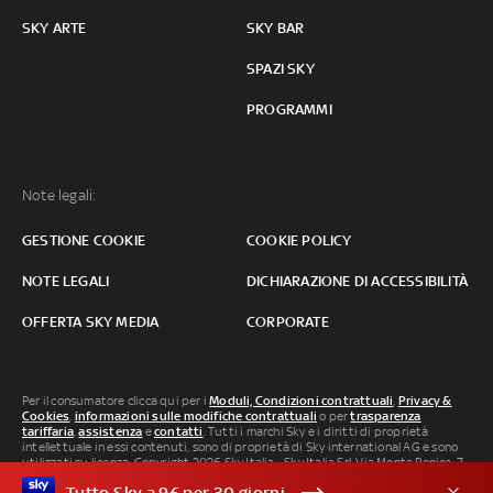
SKY ARTE
SKY BAR
SPAZI SKY
PROGRAMMI
Note legali:
GESTIONE COOKIE
COOKIE POLICY
NOTE LEGALI
DICHIARAZIONE DI ACCESSIBILITÀ
OFFERTA SKY MEDIA
CORPORATE
Per il consumatore clicca qui per i
Moduli, Condizioni contrattuali
,
Privacy &
Cookies
,
informazioni sulle modifiche contrattuali
o per
trasparenza
tariffaria
,
assistenza
e
contatti
. Tutti i marchi Sky e i diritti di proprietà
intellettuale in essi contenuti, sono di proprietà di Sky international AG e sono
utilizzati su licenza. Copyright 2026 Sky Italia - Sky Italia Srl Via Monte Penice, 7 -
20138 Milano P.IVA 04619241005. SkyTG24: ISSN 3035-1537 e SkySport: ISSN
Tutto Sky a 9€ per 30 giorni
3035-1545.
Segnalazione Abusi