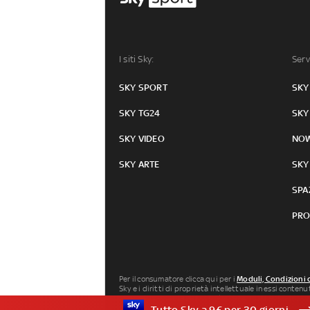
I siti Sky:
Serv
SKY SPORT
SKY
SKY TG24
SKY
SKY VIDEO
NO
SKY ARTE
SKY
SPA
PRO
Per il consumatore clicca qui per i
Moduli, Condizioni 
Sky e i diritti di proprietà intellettuale in essi conten
Milano P.IVA 04619241005. SkyTG24: ISSN 3035-1537 e
Tutto Sky a 9€ per 30 giorni