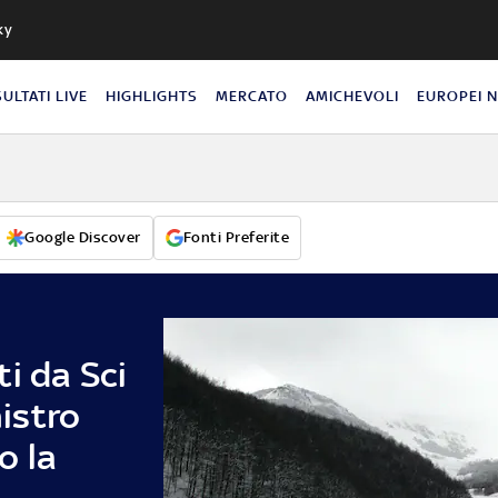
ky
SULTATI LIVE
HIGHLIGHTS
MERCATO
AMICHEVOLI
EUROPEI 
Google Discover
Fonti Preferite
i da Sci
nistro
o la