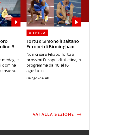
ATLETICA
 oro
Tortu e Simonelli saltano
olino 3
Europei di Birmingham
Non ci sarà Filippo Tortu ai
e medaglie
prossimi Europei di atletica, in
ani domina
programma dal 10 al 16
e riscrive
agosto in...
04 ago - 14:40
VAI ALLA SEZIONE