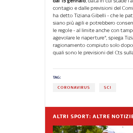
dal 15 gennaio
, data in cui scade 
contagio e dalle previsioni del Com
ha detto Tiziana Gibelli - che le pattu
siano più agili e potrebbero consenti
le regole - al limite anche con tam
agevolare le riaperture", spiega Tiz
ragionamento compiuto solo dopo a
quali sono le previsioni del Cts sul
TAG:
CORONAVIRUS
SCI
ALTRI SPORT: ALTRE NOTIZI