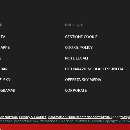
izi:
Note legali:
 TV
GESTIONE COOKIE
 APPS
COOKIE POLICY
W
NOTE LEGALI
 BAR
DICHIARAZIONE DI ACCESSIBILITÀ
ZI SKY
OFFERTA SKY MEDIA
GRAMMI
CORPORATE
contrattuali
,
Privacy & Cookies
,
informazioni sulle modifiche contrattuali
o per
traspa
uti, sono di proprietà di Sky international AG e sono utilizzati su licenza. Copyright 2026 Sky
 SkySport: ISSN 3035-1545.
Segnalazione Abusi