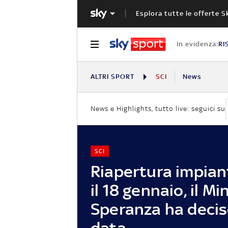
Esplora tutte le offerte S
In evidenza:
RI
ALTRI SPORT
SCI
News
News e Highlights, tutto live: seguici su
SCI
Riapertura impiant
il 18 gennaio, il Mi
Speranza ha decis
data