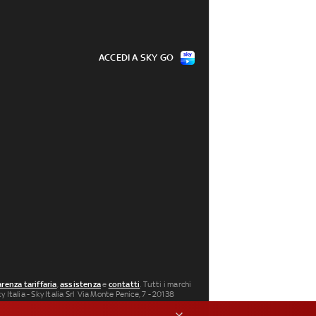
ACCEDI A SKY GO
renza tariffaria
,
assistenza
e
contatti
. Tutti i marchi
 Italia - Sky Italia Srl Via Monte Penice, 7 - 20138