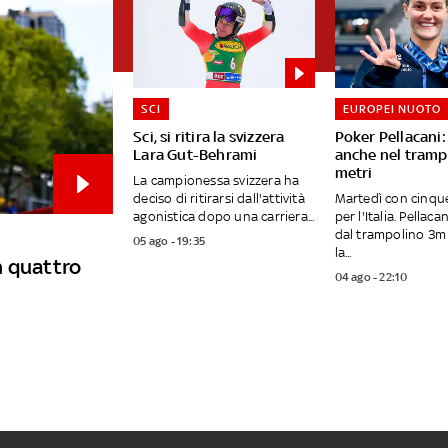
SCI
EUROPEI NUOTO
Sci, si ritira la svizzera
Poker Pellacani:
Lara Gut-Behrami
anche nel tramp
metri
La campionessa svizzera ha
deciso di ritirarsi dall'attività
Martedì con cinqu
agonistica dopo una carriera...
per l'Italia. Pellac
dal trampolino 3m 
05 ago - 19:35
la...
n quattro
04 ago - 22:10