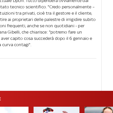
l’attuale Dpcm. Tutto dipenderà ovviamente dal
itato tecnico scientifico. "Credo personalmente –
izioni tra privati, cioè tra il gestore e il cliente,
re ai proprietari delle palestre di irrigidire subito
poni frequenti, anche se non quotidiani - per
iana Gibelli, che chiarisce: "potremo fare un
ver capito cosa succederà dopo il 6 gennaio e
la curva contagi".
E