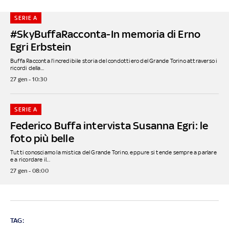
SERIE A
#SkyBuffaRacconta-In memoria di Erno
Egri Erbstein
Buffa Racconta l'incredibile storia del condottiero del Grande Torino attraverso i
ricordi della...
27 gen - 10:30
SERIE A
Federico Buffa intervista Susanna Egri: le
foto più belle
Tutti conosciamo la mistica del Grande Torino, eppure si tende sempre a parlare
e a ricordare il...
27 gen - 08:00
TAG: