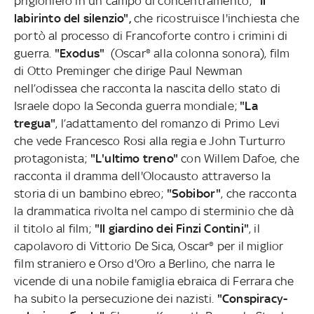
prigioniero in un campo di concentramento;
"Il
labirinto del silenzio",
che ricostruisce l'inchiesta che
portò al processo di Francoforte contro i crimini di
guerra.
"Exodus"
(Oscar® alla colonna sonora), film
di Otto Preminger che dirige Paul Newman
nell’odissea che racconta la nascita dello stato di
Israele dopo la Seconda guerra mondiale;
"La
tregua"
, l’adattamento del romanzo di Primo Levi
che vede Francesco Rosi alla regia e John Turturro
protagonista;
"L'ultimo treno"
con Willem Dafoe, che
racconta il dramma dell'Olocausto attraverso la
storia di un bambino ebreo;
"Sobibor"
, che racconta
la drammatica rivolta nel campo di sterminio che dà
il titolo al film;
"Il giardino dei Finzi Contini"
, il
capolavoro di Vittorio De Sica, Oscar® per il miglior
film straniero e Orso d'Oro a Berlino, che narra le
vicende di una nobile famiglia ebraica di Ferrara che
ha subito la persecuzione dei nazisti.
"Conspiracy-