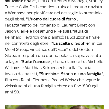
soluzione finale"
, film con Kenneth Branagh, Stanley
Tucci e Colin Firth che ricostruisce il raduno nazista
a Wannsee per pianificare nel dettaglio lo sterminio
degli ebrei.
"L'uomo dal cuore di ferro"
,
l’adattamento del romanzo di Laurent Binet con
Jason Clarke e Rosamund Pike sulla figura di
Reinhard Heydrich che pianificò la Soluzione finale
nei confronti degli ebrei;
"La scelta di Sophie"
, in cui
Meryl Streep, vincitrice dell’Oscar® e del Golden
Globe, interpreta una donna polacca sopravvissuta
ai lager;
"Suite francese"
, storia d’amore tra Michelle
Williams e Matthias Schoenaerts nella Francia
invasa dai nazisti;
"Sunshine- Storia di una famiglia"
,
film con Ralph Fiennes e Rachel Weisz che segue le
vicissitudini di una famiglia ebrea da fine ‘800 agli
anni 50.