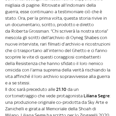
migliaia di pagine. Ritrovate all’indomani della
guerra, esse continuano a testimoniare ciò che è
stato. Ora, per la prima volta, questa storia rivive in
un documentario, scritto, prodotto e diretto
da Roberta Grossman. “Chi scriverà la nostra storia”
mescola gli scritti dell’archivio di Oyneg Shabes con
nuove interviste, rari filmati d’archivio e ricostruzioni
che ci trasportano all’interno del Ghetto e ci fanno
scoprire le vite di questi coraggiosi combattenti
della Resistenza che hanno sfidato il loro nemico
omicida con l’arma suprema della verità rischiando la
vita affinché il loro archivio sopravvivesse alla guerra
e a se stessi.
Il doc sarà preceduto alle
21.10
da un
cortometraggio che vede protagonista
Liliana Segre
:
una produzione originale co-prodotta da Sky Arte e
Zanichelli e girata al Memoriale della Shoah di
Milano. Liliana Segre ha scritto per lo Zingarelli 2020