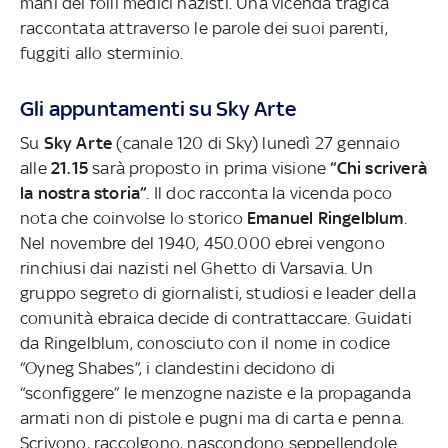
mani dei folli medici nazisti. Una vicenda tragica
raccontata attraverso le parole dei suoi parenti,
fuggiti allo sterminio.
Gli appuntamenti su Sky Arte
Su
Sky Arte
(canale 120 di Sky) lunedì 27 gennaio
alle
21.15
sarà proposto in prima visione
“Chi scriverà
la nostra storia”
. Il doc racconta la vicenda poco
nota che coinvolse lo storico
Emanuel Ringelblum
.
Nel novembre del 1940, 450.000 ebrei vengono
rinchiusi dai nazisti nel Ghetto di Varsavia. Un
gruppo segreto di giornalisti, studiosi e leader della
comunità ebraica decide di contrattaccare. Guidati
da Ringelblum, conosciuto con il nome in codice
“Oyneg Shabes”, i clandestini decidono di
“sconfiggere” le menzogne naziste e la propaganda
armati non di pistole e pugni ma di carta e penna.
Scrivono, raccolgono, nascondono seppellendole