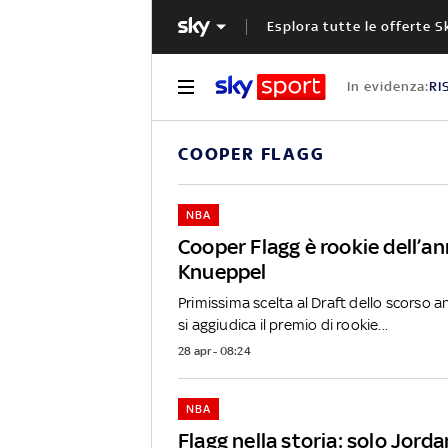
Esplora tutte le offerte S
In evidenza:
RI
COOPER FLAGG
NBA
Cooper Flagg è rookie dell’a
Knueppel
Primissima scelta al Draft dello scorso 
si aggiudica il premio di rookie...
28 apr - 08:24
NBA
Flagg nella storia: solo Jord