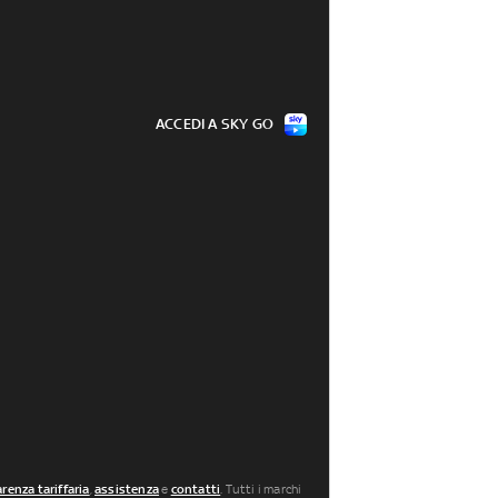
ACCEDI A SKY GO
renza tariffaria
,
assistenza
e
contatti
. Tutti i marchi