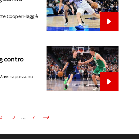
otte Cooper Flagg è
g contro
i Mavs si possono
2
3
...
7