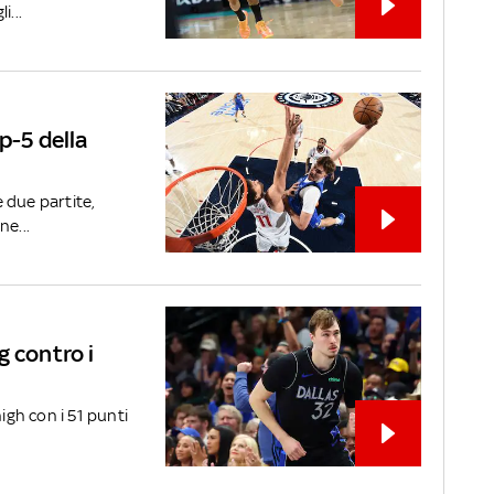
i...
p-5 della
 due partite,
ne...
g contro i
high con i 51 punti