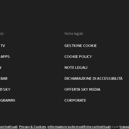
izi:
Note legali:
 TV
GESTIONE COOKIE
 APPS
COOKIE POLICY
W
NOTE LEGALI
 BAR
DICHIARAZIONE DI ACCESSIBILITÀ
ZI SKY
OFFERTA SKY MEDIA
GRAMMI
CORPORATE
contrattuali
,
Privacy & Cookies
,
informazioni sulle modifiche contrattuali
o per
traspa