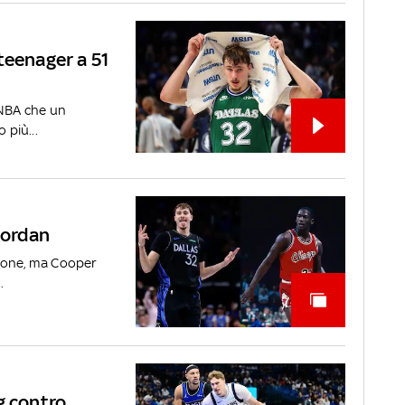
teenager a 51
 NBA che un
 più...
Jordan
gione, ma Cooper
.
g contro