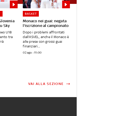
Y
BASKET
-Slovenia
Monaco nei guai: negata
su Sky
l'iscrizione al campionato
opeo U18
Dopo i problemi affrontati
rento tra
dall’ASVEL, anche il Monaco è
rrà
alle prese con grossi guai
finanziari....
02 ago - 11:00
VAI ALLA SEZIONE