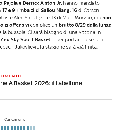
o Pajola e Derrick Alston Jr
, hanno mandato
n
17 e 9 rimbalzi di Saliou Niang, 16
di Carsen
ntos e Alen Smailagic e 13 di Matt Morgan, ma
non
alzi offensivi
complice un
brutto 8/29 dalla lunga
a bussola. Ci sarà bisogno di una vittoria in
17 su Sky Sport Basket
— per portare la serie in
coach Jakovljevic la stagione sarà già finita.
DIMENTO
rie A Basket 2026: il tabellone
Caricamento...