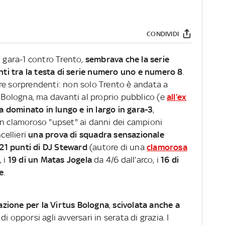
CONDIVIDI
n gara-1 contro Trento,
sembrava che la serie
nti
tra la testa di serie numero uno e numero 8
.
re sorprendenti: non solo Trento è andata a
a Bologna, ma davanti al proprio pubblico (e
all’ex
a dominato in lungo e in largo in gara-3
,
un clamoroso "upset" ai danni dei campioni
cellieri
una prova di squadra sensazionale
21 punti di DJ Steward
(autore di una
clamorosa
, i
19 di un Matas Jogela
da 4/6 dall’arco, i
16 di
e
.
tuazione per la Virtus Bologna
,
scivolata anche a
 opporsi agli avversari in serata di grazia. I