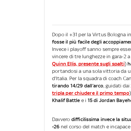
Dopo il +31 per la Virtus Bologna i
fosse il più facile degli accoppiame
Invece i playoff sanno sempre esse
vincere di tre lunghezze in gara-2 
Quinn Ellis, presente sugli spalti
)
h
portandosi a una sola vittoria da 
d’Italia. Per la squadra di coach Can
tirando 14/29 dall’arco
, guidati dai
tripla per chiudere il primo tempo
)
Khalif Battle
e i
15 di Jordan Bayeh
Davvero
difficilissima invece la si
-26
nel corso del match e incapace di