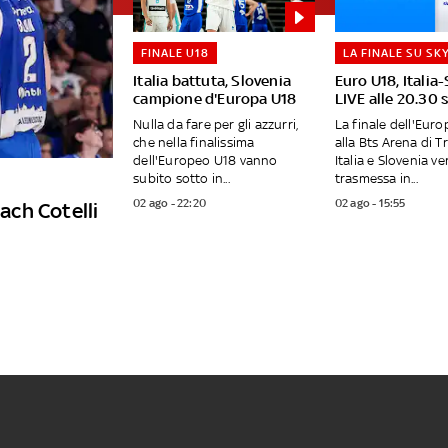
FINALE U18
LA FINALE SU SK
Italia battuta, Slovenia
Euro U18, Italia
campione d'Europa U18
LIVE alle 20.30 
Nulla da fare per gli azzurri,
La finale dell'Eur
che nella finalissima
alla Bts Arena di T
dell'Europeo U18 vanno
Italia e Slovenia ve
subito sotto in...
trasmessa in...
02 ago - 22:20
02 ago - 15:55
ch Cotelli