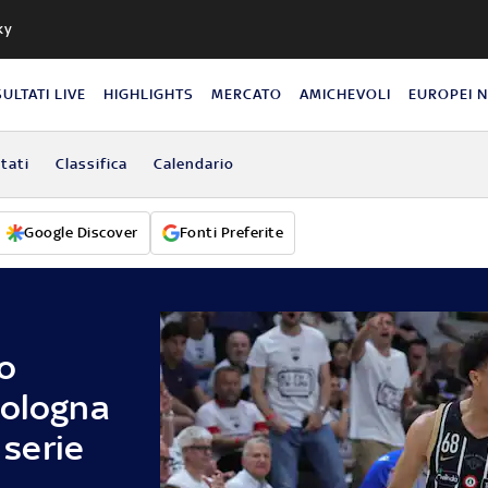
ky
SULTATI LIVE
HIGHLIGHTS
MERCATO
AMICHEVOLI
EUROPEI 
ltati
Classifica
Calendario
Google Discover
Fonti Preferite
o
Bologna
 serie