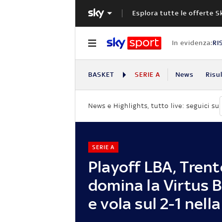
Esplora tutte le offerte S
In evidenza:
RI
BASKET
SERIE A
News
Risu
News e Highlights, tutto live: seguici su
SERIE A
Playoff LBA, Trent
domina la Virtus 
e vola sul 2-1 nella