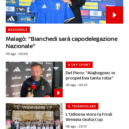
NAZIONALE
Malagò: "Bianchedi sarà capodelegazione
Nazionale"
09 ago - 00:59
A SKY SPORT
Del Piero: "Alajbegovic in
prospettiva tanta roba"
09 ago - 00:42
IL TRIANGOLARE
L'Udinese vince la Friuli
Venezia Giulia Cup
08 ago - 23:10