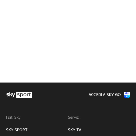
ACCEDI A SKY GO
I siti Sky:
Servizi:
SKY SPORT
SKY TV