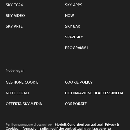
SKY TG24
SKY APPS
SKY VIDEO
NOW
SKY ARTE
SKY BAR
SPAZI SKY
PROGRAMMI
Note legali:
GESTIONE COOKIE
COOKIE POLICY
NOTE LEGALI
DICHIARAZIONE DI ACCESSIBILITÀ
OFFERTA SKY MEDIA
CORPORATE
Per il consumatore clicca qui per i
Moduli, Condizioni contrattuali
,
Privacy &
Cookies
,
informazioni sulle modifiche contrattuali
o per
trasparenza