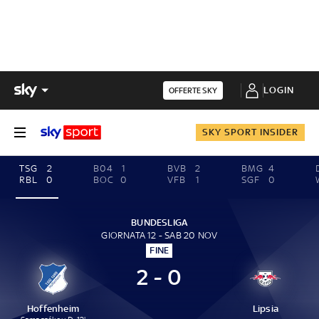
LOGIN
OFFERTE SKY
SKY SPORT INSIDER
TSG
2
B04
1
BVB
2
BMG
4
RBL
0
BOC
0
VFB
1
SGF
0
BUNDESLIGA
GIORNATA 12 - SAB 20 NOV
FINE
2 - 0
Hoffenheim
Lipsia