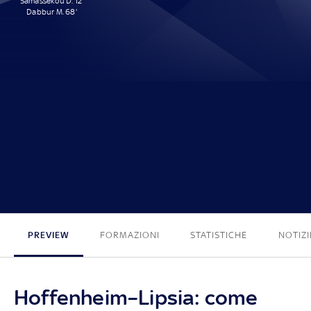
Samassékou D. 12'
Dabbur M. 68'
2 - 0
PREVIEW
FORMAZIONI
STATISTICHE
NOTIZI
Hoffenheim–Lipsia: come