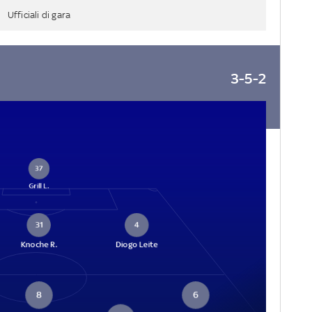
Ufficiali di gara
3-5-2
37
Grill L.
31
4
Knoche R.
Diogo Leite
8
6