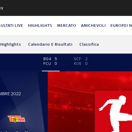
ky
SULTATI LIVE
HIGHLIGHTS
MERCATO
AMICHEVOLI
EUROPEI 
Highlights
Calendario E Risultati
Classifica
B04
5
SCF
2
FCU
0
KOE
0
MBRE 2022