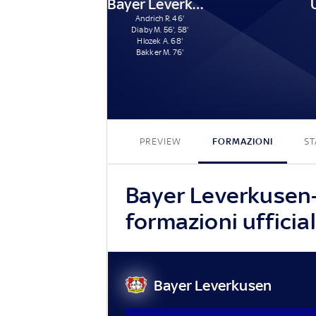
Bayer Leverkusen
Andrich R. 46'
Diaby M. 56', 58'
Hlozek A. 68'
Bakker M. 76'
PREVIEW
FORMAZIONI
ST
Bayer Leverkusen–
formazioni ufficial
Bayer Leverkusen