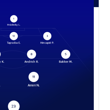
1
Hrádecky L.
12
3
Tapsoba E.
Hincapié P.
8
5
 K.
Andrich R.
Bakker M.
11
.
Amiri N.
23