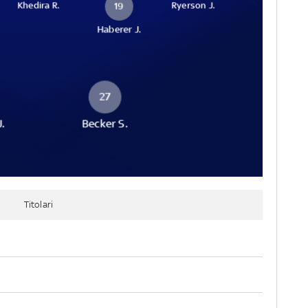
Khedira R.
Ryerson J.
19
Haberer J.
27
J.
Becker S.
Titolari