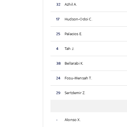
32
Azhil A.
17
Hudson-Odoi C.
25
Palacios E.
4
Tah J.
38
Bellarabi K.
24
Fosu-Mensah T.
29
Sertdemir Z.
-
Alonso X.