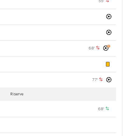
55'
2
68'
77'
Riserve
68'