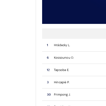
1
Hrádecky L.
6
Kossounou O.
12
Tapsoba E.
3
Hincapié P.
30
Frimpong J.