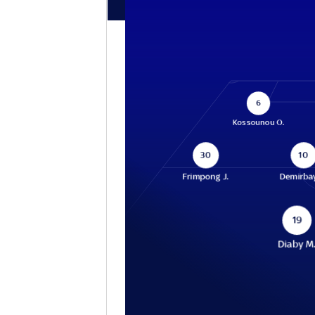
6
Kossounou O.
30
10
Frimpong J.
Demirbay
19
Diaby M