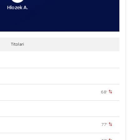
Hlozek A.
Titolari
68'
77'