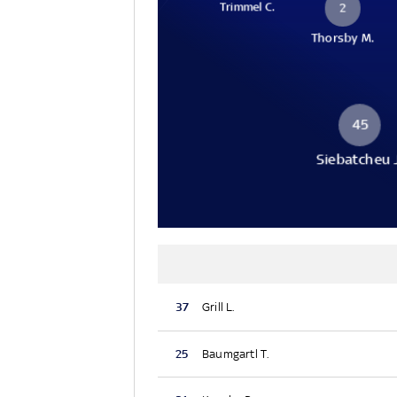
Trimmel C.
2
Thorsby M.
45
Siebatcheu 
37
Grill L.
25
Baumgartl T.