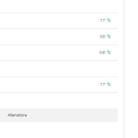
77'
55'
68'
77'
Allenatore