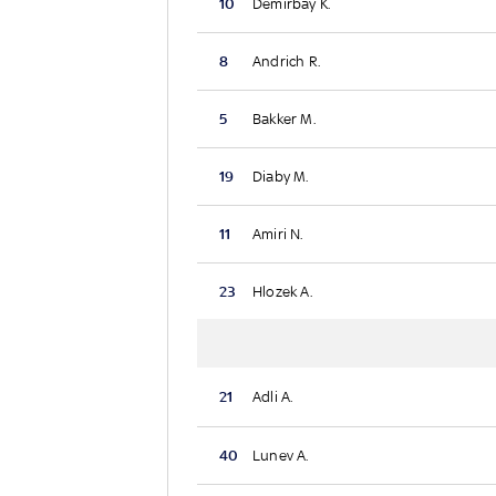
10
Demirbay K.
8
Andrich R.
5
Bakker M.
19
Diaby M.
11
Amiri N.
23
Hlozek A.
21
Adli A.
40
Lunev A.