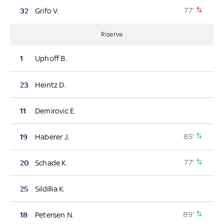
77'
32
Grifo V.
Riserve
1
Uphoff B.
23
Heintz D.
11
Demirovic E.
85'
19
Haberer J.
77'
20
Schade K.
25
Sildillia K.
89'
18
Petersen N.