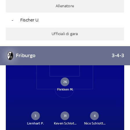
Allenatore
-
Fischer U.
Ufficiali di gara
Friburgo
3-4-3
26
Flekken M.
3
31
4
Lienhart P.
Keven Schlot...
Nico Schlott...