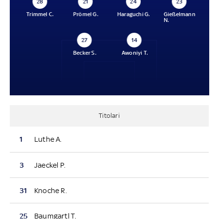
28
21
24
23
Trimmel C.
Prömel G.
Haraguchi G.
Gießelmann
N.
27
14
Becker S.
Awoniyi T.
Titolari
1
Luthe A.
3
Jaeckel P.
31
Knoche R.
25
Baumgartl T.