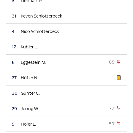
3
Lienhart P.
31
Keven Schlotterbeck
4
Nico Schlotterbeck
17
Kübler L.
85'
8
Eggestein M.
27
Höfler N.
30
Günter C.
77'
29
Jeong W.
89'
9
Höler L.