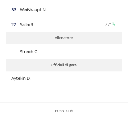
33
Weißhaupt N.
77'
22
Sallai R.
Allenatore
-
Streich C.
Ufficiali di gara
Aytekin D.
PUBBLICITÀ