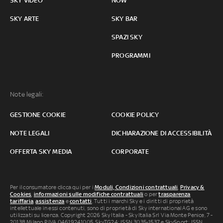
SKY VIDEO
NOW
SKY ARTE
SKY BAR
SPAZI SKY
PROGRAMMI
Note legali:
GESTIONE COOKIE
COOKIE POLICY
NOTE LEGALI
DICHIARAZIONE DI ACCESSIBILITÀ
OFFERTA SKY MEDIA
CORPORATE
Per il consumatore clicca qui per i
Moduli, Condizioni contrattuali
,
Privacy &
Cookies
,
informazioni sulle modifiche contrattuali
o per
trasparenza
tariffaria
,
assistenza
e
contatti
. Tutti i marchi Sky e i diritti di proprietà
intellettuale in essi contenuti, sono di proprietà di Sky international AG e sono
utilizzati su licenza. Copyright 2026 Sky Italia - Sky Italia Srl Via Monte Penice, 7 -
20138 Milano P.IVA 04619241005. SkyTG24: ISSN 3035-1537 e SkySport: ISSN