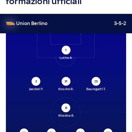
formazioni ufficiali
Union Berlino
3-5-2
1
Luthe A.
3
31
25
Jaeckel P.
Knoche R.
Baumgartl T.
8
Khedira R.