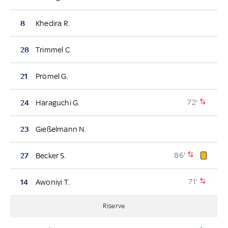
8
Khedira R.
28
Trimmel C.
21
Prömel G.
72'
24
Haraguchi G.
23
Gießelmann N.
86'
27
Becker S.
71'
14
Awoniyi T.
Riserve