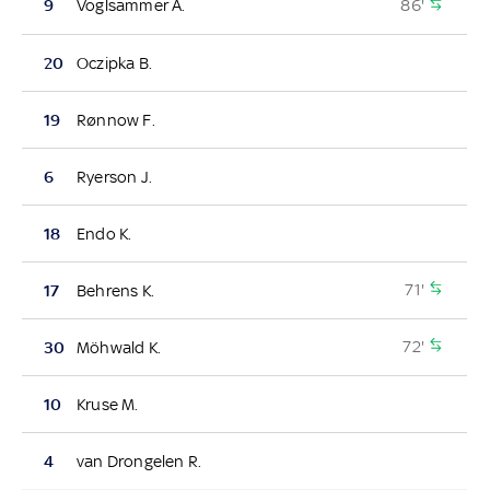
86'
9
Voglsammer A.
20
Oczipka B.
19
Rønnow F.
6
Ryerson J.
18
Endo K.
71'
17
Behrens K.
72'
30
Möhwald K.
10
Kruse M.
4
van Drongelen R.