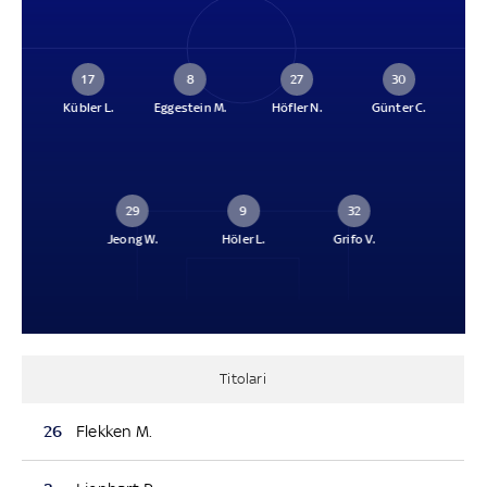
17
8
27
30
Kübler L.
Eggestein M.
Höfler N.
Günter C.
29
9
32
Jeong W.
Höler L.
Grifo V.
Titolari
26
Flekken M.