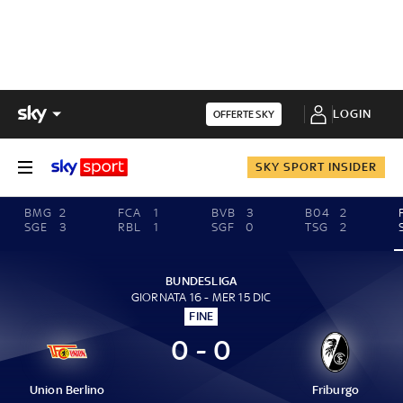
LOGIN
OFFERTE SKY
SKY SPORT INSIDER
BMG
2
FCA
1
BVB
3
B04
2
SGE
3
RBL
1
SGF
0
TSG
2
BUNDESLIGA
GIORNATA 16 - MER 15 DIC
FINE
0 - 0
Union Berlino
Friburgo