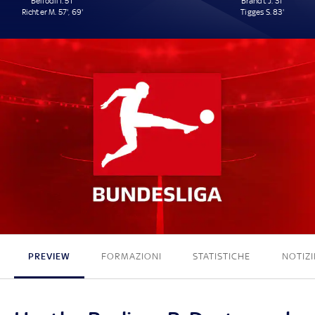
Belfodil I. 51'
Brandt J. 31'
Richter M. 57', 69'
Tigges S. 83'
3 - 2
PREVIEW
FORMAZIONI
STATISTICHE
NOTIZI