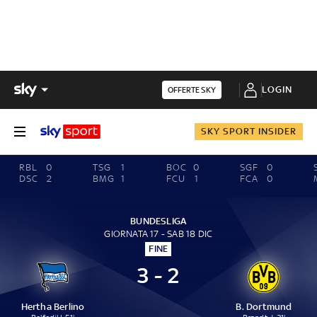
LOGIN
OFFERTE SKY
SKY SPORT INSIDER
RBL
0
TSG
1
BOC
0
SGF
0
DSC
2
BMG
1
FCU
1
FCA
0
BUNDESLIGA
GIORNATA 17 - SAB 18 DIC
FINE
3 - 2
Hertha Berlino
B. Dortmund