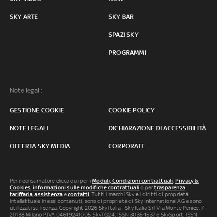
SKY ARTE
SKY BAR
SPAZI SKY
PROGRAMMI
Note legali:
GESTIONE COOKIE
COOKIE POLICY
NOTE LEGALI
DICHIARAZIONE DI ACCESSIBILITÀ
OFFERTA SKY MEDIA
CORPORATE
Per il consumatore clicca qui per i
Moduli, Condizioni contrattuali
,
Privacy &
Cookies
,
informazioni sulle modifiche contrattuali
o per
trasparenza
tariffaria
,
assistenza
e
contatti
. Tutti i marchi Sky e i diritti di proprietà
intellettuale in essi contenuti, sono di proprietà di Sky international AG e sono
utilizzati su licenza. Copyright 2026 Sky Italia - Sky Italia Srl Via Monte Penice, 7 -
20138 Milano P.IVA 04619241005. SkyTG24: ISSN 3035-1537 e SkySport: ISSN