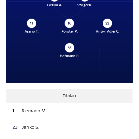
Losilla A.
Stöger K.
11
10
22
Asano T.
Förster P.
Antwi-Adjei C.
33
Hofmann P.
Titolari
1
Riemann M.
23
Janko S.