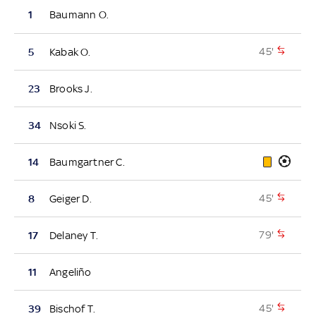
1
Baumann O.
45'
5
Kabak O.
23
Brooks J.
34
Nsoki S.
14
Baumgartner C.
45'
8
Geiger D.
79'
17
Delaney T.
11
Angeliño
45'
39
Bischof T.