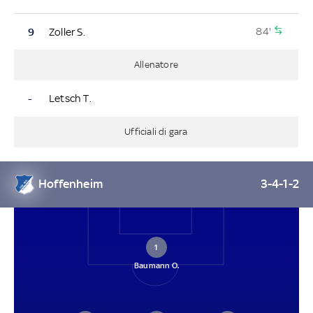
84'
9
Zoller S.
Allenatore
-
Letsch T.
Ufficiali di gara
Hoffenheim
3-4-1-2
1
Baumann O.