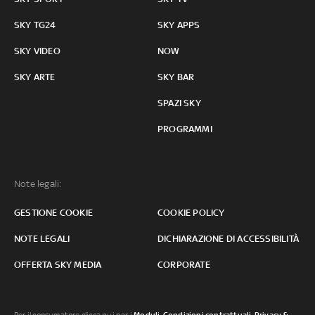
SKY TG24
SKY APPS
SKY VIDEO
NOW
SKY ARTE
SKY BAR
SPAZI SKY
PROGRAMMI
Note legali:
GESTIONE COOKIE
COOKIE POLICY
NOTE LEGALI
DICHIARAZIONE DI ACCESSIBILITÀ
OFFERTA SKY MEDIA
CORPORATE
Per il consumatore clicca qui per i
Moduli, Condizioni contrattuali
,
Privacy &