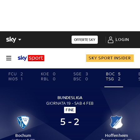
LOGIN
OFFERTE SKY
SKY SPORT INSIDER
FCU
2
KOE
0
SGE
3
BOC
5
M05
1
RBL
0
BSC
0
TSG
2
BUNDESLIGA
GIORNATA 19 - SAB 4 FEB
FINE
5 - 2
Bochum
Hoffenheim