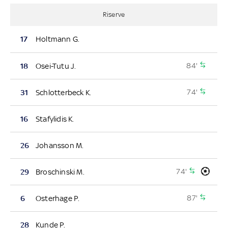
Riserve
17
Holtmann G.
84'
18
Osei-Tutu J.
74'
31
Schlotterbeck K.
16
Stafylidis K.
26
Johansson M.
74'
29
Broschinski M.
87'
6
Osterhage P.
28
Kunde P.