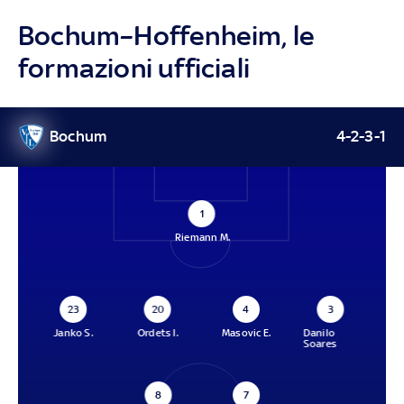
Bochum–Hoffenheim, le
formazioni ufficiali
Bochum
4-2-3-1
1
Riemann M.
23
20
4
3
Janko S.
Ordets I.
Masovic E.
Danilo
Soares
8
7