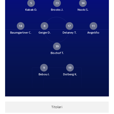
5
23
34
Kabak O.
Brooks J.
Nsoki S.
14
8
17
11
Baumgartner C.
Geiger D.
Delaney T.
Angeliño
39
Bischof T.
9
19
Bebou I.
Dolberg K.
Titolari