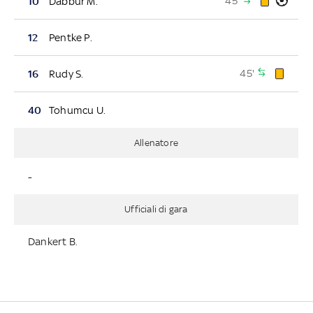
45'
10
Dabbur M.
12
Pentke P.
45'
16
Rudy S.
40
Tohumcu U.
Allenatore
-
Ufficiali di gara
Dankert B.