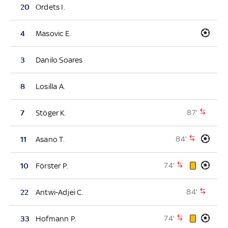
20
Ordets I.
4
Masovic E.
3
Danilo Soares
8
Losilla A.
87'
7
Stöger K.
84'
11
Asano T.
74'
10
Förster P.
84'
22
Antwi-Adjei C.
74'
33
Hofmann P.