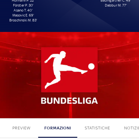
Hofmann P. 22'
Baumgartner C. 49'
Förster P. 30'
Dabbur M. 77'
Asano T. 40'
Masovic E. 69'
Broschinski M. 83'
5 - 2
PREVIEW
FORMAZIONI
STATISTICHE
NOTIZI