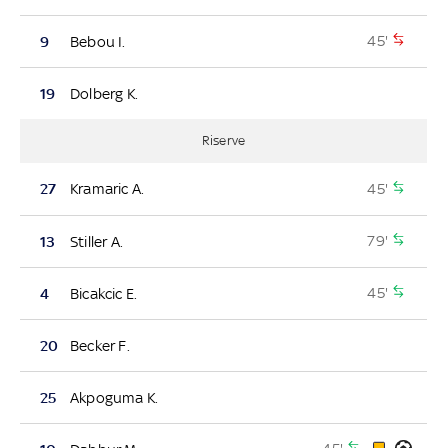
45'
9
Bebou I.
19
Dolberg K.
Riserve
45'
27
Kramaric A.
79'
13
Stiller A.
45'
4
Bicakcic E.
20
Becker F.
25
Akpoguma K.