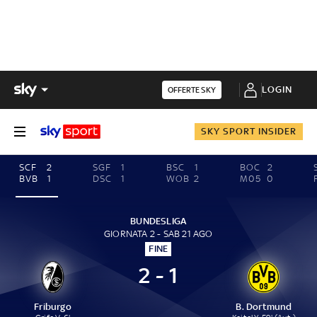
LOGIN
OFFERTE SKY
SKY SPORT INSIDER
SCF
2
SGF
1
BSC
1
BOC
2
BVB
1
DSC
1
WOB
2
M05
0
BUNDESLIGA
GIORNATA 2 - SAB 21 AGO
FINE
2 - 1
Friburgo
B. Dortmund