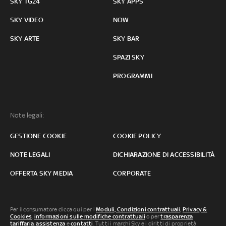
SKY TG24
SKY APPS
SKY VIDEO
NOW
SKY ARTE
SKY BAR
SPAZI SKY
PROGRAMMI
Note legali:
GESTIONE COOKIE
COOKIE POLICY
NOTE LEGALI
DICHIARAZIONE DI ACCESSIBILITÀ
OFFERTA SKY MEDIA
CORPORATE
Per il consumatore clicca qui per i
Moduli, Condizioni contrattuali
,
Privacy &
Cookies
,
informazioni sulle modifiche contrattuali
o per
trasparenza
tariffaria
,
assistenza
e
contatti
. Tutti i marchi Sky e i diritti di proprietà