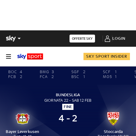
LOGIN
OFFERTE SKY
SKY SPORT INSIDER
BOC
4
BMG
3
SGF
2
SCF
1
FCB
2
FCA
2
BSC
1
M05
1
BUNDESLIGA
GIORNATA 22 - SAB 12 FEB
FINE
4 - 2
Bayer Leverkusen
Stoccarda