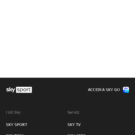
ACCEDI A SKY GO
I siti Sky:
Servizi:
SKY SPORT
SKY TV