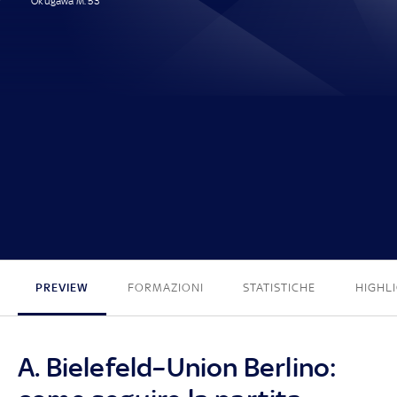
Okugawa M. 53'
1 - 0
PREVIEW
FORMAZIONI
STATISTICHE
HIGHL
A. Bielefeld–Union Berlino: