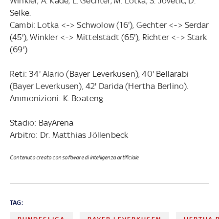
Winkler, A. Kade, L. Gechter, M. Lotka, S. Jovetic, D.
Selke.
Cambi: Lotka <-> Schwolow (16'), Gechter <-> Serdar
(45'), Winkler <-> Mittelstädt (65'), Richter <-> Stark
(69')
Reti: 34' Alario (Bayer Leverkusen), 40' Bellarabi
(Bayer Leverkusen), 42' Darida (Hertha Berlino).
Ammonizioni: K. Boateng
Stadio: BayArena
Arbitro: Dr. Matthias Jöllenbeck
Contenuto creato con software di intelligenza artificiale
TAG: