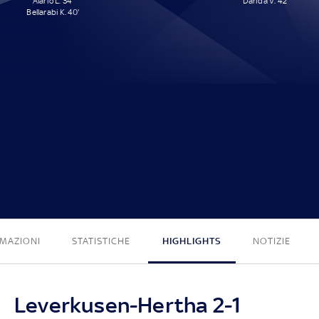
Alario L. 34'
Darida V. 42'
Bellarabi K. 40'
2 - 1
MAZIONI
STATISTICHE
HIGHLIGHTS
NOTIZIE
Leverkusen-Hertha 2-1