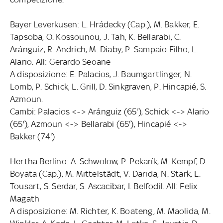
Bayer Leverkusen: L. Hrádecky (Cap.), M. Bakker, E.
Tapsoba, O. Kossounou, J. Tah, K. Bellarabi, C.
Aránguiz, R. Andrich, M. Diaby, P. Sampaio Filho, L.
Alario. All: Gerardo Seoane
A disposizione: E. Palacios, J. Baumgartlinger, N.
Lomb, P. Schick, L. Grill, D. Sinkgraven, P. Hincapié, S.
Azmoun.
Cambi: Palacios <-> Aránguiz (65'), Schick <-> Alario
(65'), Azmoun <-> Bellarabi (65'), Hincapié <->
Bakker (74')
Hertha Berlino: A. Schwolow, P. Pekarík, M. Kempf, D.
Boyata (Cap.), M. Mittelstädt, V. Darida, N. Stark, L.
Tousart, S. Serdar, S. Ascacibar, I. Belfodil. All: Felix
Magath
A disposizione: M. Richter, K. Boateng, M. Maolida, M.