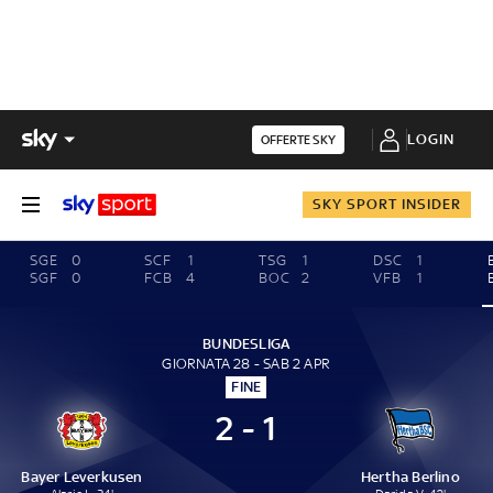
LOGIN
OFFERTE SKY
SKY SPORT INSIDER
SGE
0
SCF
1
TSG
1
DSC
1
SGF
0
FCB
4
BOC
2
VFB
1
BUNDESLIGA
GIORNATA 28 - SAB 2 APR
FINE
2 - 1
Bayer Leverkusen
Hertha Berlino