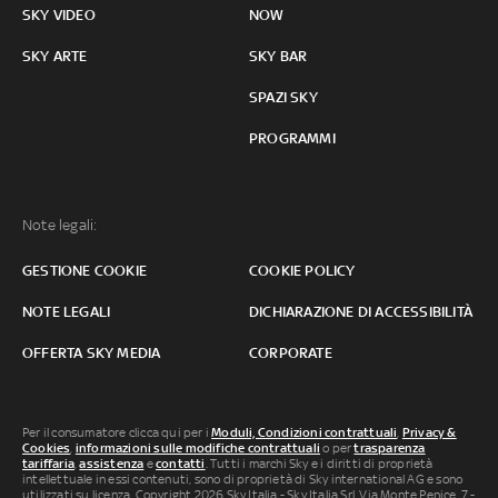
SKY VIDEO
NOW
SKY ARTE
SKY BAR
SPAZI SKY
PROGRAMMI
Note legali:
GESTIONE COOKIE
COOKIE POLICY
NOTE LEGALI
DICHIARAZIONE DI ACCESSIBILITÀ
OFFERTA SKY MEDIA
CORPORATE
Per il consumatore clicca qui per i
Moduli, Condizioni contrattuali
,
Privacy &
Cookies
,
informazioni sulle modifiche contrattuali
o per
trasparenza
tariffaria
,
assistenza
e
contatti
. Tutti i marchi Sky e i diritti di proprietà
intellettuale in essi contenuti, sono di proprietà di Sky international AG e sono
utilizzati su licenza. Copyright 2026 Sky Italia - Sky Italia Srl Via Monte Penice, 7 -