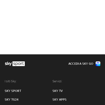
ACCEDI A SKY GO
I siti Sky:
Servizi:
SKY SPORT
SKY TV
SKY TG24
SKY APPS