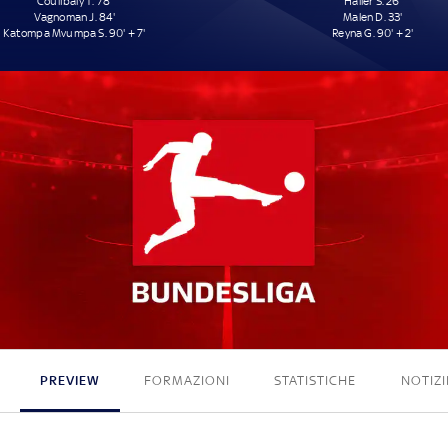
Coulibaly T. 78'
Haller S. 26'
Vagnoman J. 84'
Malen D. 33'
Katompa Mvumpa S. 90' + 7'
Reyna G. 90' + 2'
3 - 3
PREVIEW
FORMAZIONI
STATISTICHE
NOTIZI