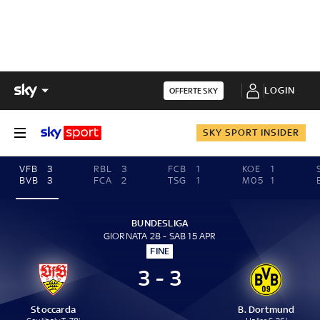
LOGIN
OFFERTE SKY
SKY SPORT INSIDER
VFB
3
RBL
3
FCB
1
KOE
1
BVB
3
FCA
2
TSG
1
M05
1
BUNDESLIGA
GIORNATA 28 - SAB 15 APR
FINE
3 - 3
Stoccarda
B. Dortmund