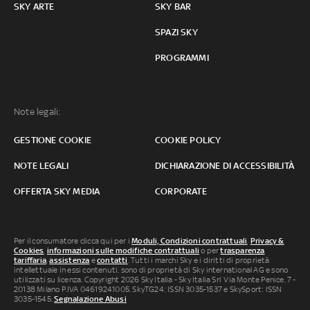
SKY ARTE
SKY BAR
SPAZI SKY
PROGRAMMI
Note legali:
GESTIONE COOKIE
COOKIE POLICY
NOTE LEGALI
DICHIARAZIONE DI ACCESSIBILITÀ
OFFERTA SKY MEDIA
CORPORATE
Per il consumatore clicca qui per i
Moduli, Condizioni contrattuali
,
Privacy &
Cookies
,
informazioni sulle modifiche contrattuali
o per
trasparenza
tariffaria
,
assistenza
e
contatti
. Tutti i marchi Sky e i diritti di proprietà
intellettuale in essi contenuti, sono di proprietà di Sky international AG e sono
utilizzati su licenza. Copyright 2026 Sky Italia - Sky Italia Srl Via Monte Penice, 7 -
20138 Milano P.IVA 04619241005. SkyTG24: ISSN 3035-1537 e SkySport: ISSN
3035-1545.
Segnalazione Abusi