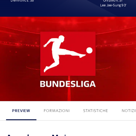
Demirovic E. 35'
Onisiwo K. 31'
Lee Jae-Sung 93'
1 - 2
PREVIEW
FORMAZIONI
STATISTICHE
NOTIZI