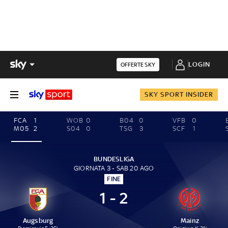
LOGIN
OFFERTE SKY
SKY SPORT INSIDER
FCA
1
WOB
0
B04
0
VFB
0
M05
2
S04
0
TSG
3
SCF
1
BUNDESLIGA
GIORNATA 3 - SAB 20 AGO
FINE
1 - 2
Augsburg
Mainz