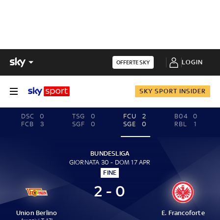
LOGIN
OFFERTE SKY
SKY SPORT INSIDER
DSC
0
TSG
0
FCU
2
B04
0
FCB
3
SGF
0
SGE
0
RBL
1
BUNDESLIGA
GIORNATA 30 - DOM 17 APR
FINE
2 - 0
Union Berlino
E. Francoforte