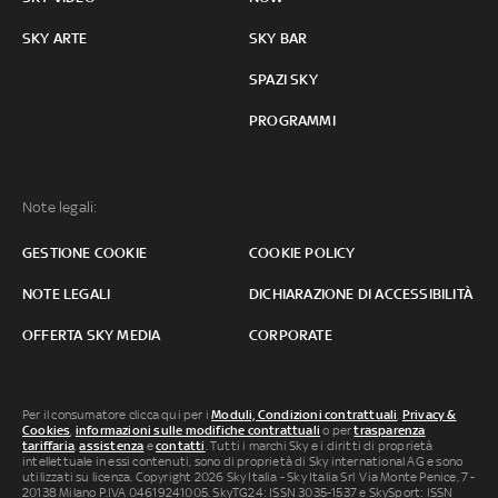
SKY ARTE
SKY BAR
SPAZI SKY
PROGRAMMI
Note legali:
GESTIONE COOKIE
COOKIE POLICY
NOTE LEGALI
DICHIARAZIONE DI ACCESSIBILITÀ
OFFERTA SKY MEDIA
CORPORATE
Per il consumatore clicca qui per i
Moduli, Condizioni contrattuali
,
Privacy &
Cookies
,
informazioni sulle modifiche contrattuali
o per
trasparenza
tariffaria
,
assistenza
e
contatti
. Tutti i marchi Sky e i diritti di proprietà
intellettuale in essi contenuti, sono di proprietà di Sky international AG e sono
utilizzati su licenza. Copyright 2026 Sky Italia - Sky Italia Srl Via Monte Penice, 7 -
20138 Milano P.IVA 04619241005. SkyTG24: ISSN 3035-1537 e SkySport: ISSN