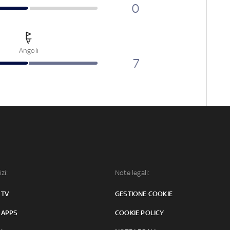
0
Angoli
7
izi:
Note legali:
 TV
GESTIONE COOKIE
 APPS
COOKIE POLICY