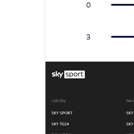
0
3
I siti Sky:
Serv
SKY SPORT
SKY
SKY TG24
SKY