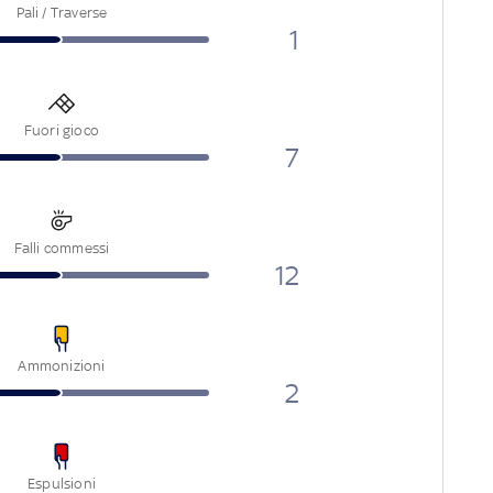
Pali / Traverse
1
Fuori gioco
7
Falli commessi
12
Ammonizioni
2
Espulsioni