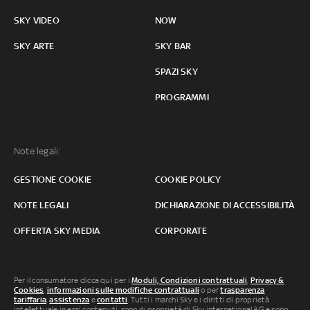
SKY VIDEO
NOW
SKY ARTE
SKY BAR
SPAZI SKY
PROGRAMMI
Note legali:
GESTIONE COOKIE
COOKIE POLICY
NOTE LEGALI
DICHIARAZIONE DI ACCESSIBILITÀ
OFFERTA SKY MEDIA
CORPORATE
Per il consumatore clicca qui per i
Moduli, Condizioni contrattuali
,
Privacy &
Cookies
,
informazioni sulle modifiche contrattuali
o per
trasparenza
tariffaria
,
assistenza
e
contatti
. Tutti i marchi Sky e i diritti di proprietà
intellettuale in essi contenuti, sono di proprietà di Sky international AG e sono