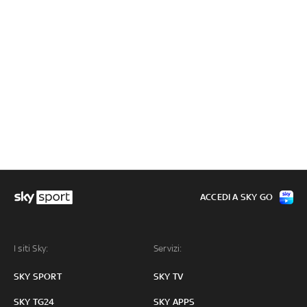
ACCEDI A SKY GO
I siti Sky:
Servizi:
SKY SPORT
SKY TV
SKY TG24
SKY APPS