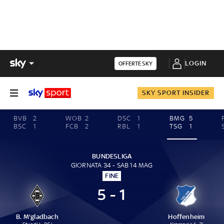
LOGIN
OFFERTE SKY
SKY SPORT INSIDER
BVB
2
WOB
2
DSC
1
BMG
5
BSC
1
FCB
2
RBL
1
TSG
1
BUNDESLIGA
GIORNATA 34 - SAB 14 MAG
FINE
5 - 1
B. M'gladbach
Hoffenheim