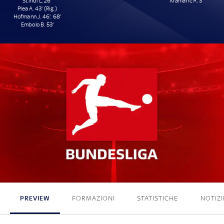
Stindl L. 26'
Kramaric A. 3'
Plea A. 43' (Rig.)
Hofmann J. 46', 68'
Embolo B. 53'
5 - 1
PREVIEW
FORMAZIONI
STATISTICHE
NOTIZI