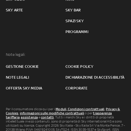
SKY ARTE
SKY BAR
SPAZI SKY
PROGRAMMI
Note legali:
GESTIONE COOKIE
COOKIE POLICY
NOTE LEGALI
DICHIARAZIONE DI ACCESSIBILITÀ
OFFERTA SKY MEDIA
CORPORATE
Per il consumatore clicca qui per i
Moduli, Condizioni contrattuali
,
Privacy &
Cookies
,
informazioni sulle modifiche contrattuali
o per
trasparenza
tariffaria
,
assistenza
e
contatti
. Tutti i marchi Sky e i diritti di proprietà
intellettuale in essi contenuti, sono di proprietà di Sky international AG e sono
utilizzati su licenza. Copyright 2026 Sky Italia - Sky Italia Srl Via Monte Penice, 7 -
20138 Milano P.IVA 04619241005. SkyTG24: ISSN 3035-1537 e SkySport: ISSN