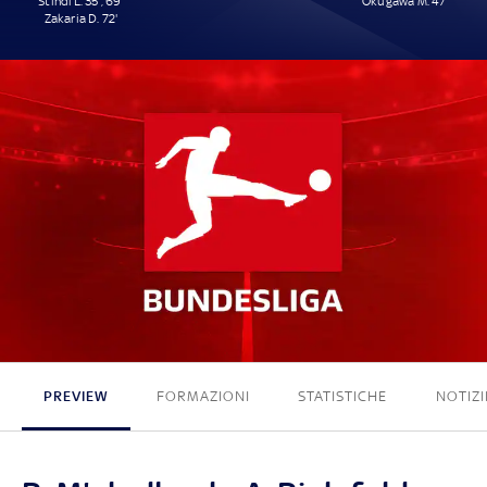
Stindl L. 35', 69'
Okugawa M. 47'
Zakaria D. 72'
3 - 1
PREVIEW
FORMAZIONI
STATISTICHE
NOTIZI