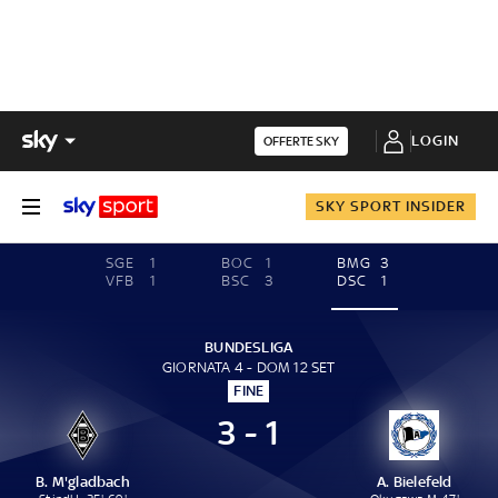
LOGIN
OFFERTE SKY
SKY SPORT INSIDER
SGE
1
BOC
1
BMG
3
VFB
1
BSC
3
DSC
1
BUNDESLIGA
GIORNATA 4 - DOM 12 SET
FINE
3 - 1
B. M'gladbach
A. Bielefeld